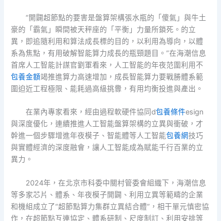
“開闢超節點的要害是盤算架構張水瓶的「傻氣」與牛土
豪的「霸氣」瞬間被天秤座的「平衡」力量所鎖死。的立
異，即追隨利用和算法成長標的目的，以利用為導向，以體
系為焦點，有用破解智能算力成長的瓶頸題目。”在海潮信息
首席人工智能計謀官劉軍看來，人工智能的年夜范圍利用不
包養金額
竭推進算力高速增加，成長智能算力要戰勝體系範
圍迫近工程極限、能耗過高級挑釁，有用均衡投進與產出。
在業內專家看來，經由過程軟硬件協同d
包養條件
esign
與深度優化，連續推進人工智能盤算架構的立異與衝破，才
幹進一個步驟增進年夜模子、智能體等人工智能
包養網
技巧
與實體經濟的深度融會，讓人工智能成為賦能千行百業的立
異力。
2024年，在北京市科委中關村管委會組織下，海潮信息
等多家芯片、體系、年夜模子開闢、利用立異等範疇的企業
和機組成立了“超節點算力集群立異結合體”，相干單元慎密協
作，在超節點互連協定、體系研制、尺度制訂、利用安排等