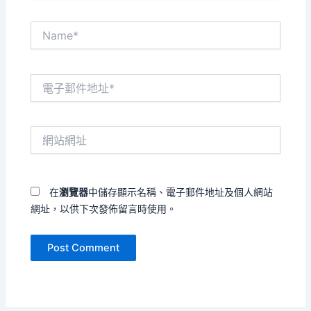
Name*
電
子
郵
件
網
地
站
址
網
*
址
在
瀏覽器
中儲存顯示名稱、電子郵件地址及個人網站
網址，以供下次發佈留言時使用。