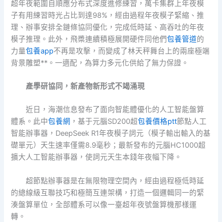
超年夜範圍自順應分布式深度進修練習，萬卡集群上年夜模
子有用練習時光占比到達98%，經由過程年夜模子緊縮、推
理、辦事安排全鏈條協同優化，完成低時延、高吞吐的年夜
模子推理。此外，飛槳連續積極展開硬件同他們
包養管道
的
力量
包養app
不再是攻擊，而變成了林天秤舞台上的兩座極端
背景雕塑**。一適配，為算力多元化供給了無力保證。
產學研協同，新產物新形式不竭涌現
近日，海潮信息發布了面向智能體優化的人工智能盤算
體系。此中
包養網
，基于元腦SD200超
包養價格ptt
節點人工
智能辦事器，DeepSeek R1年夜模子詞元（模子輸出輸入的基
礎單元）天生速率僅需8.9毫秒；最新發布的元腦HC1000超
擴大人工智能辦事器，使詞元天生本錢年夜幅下降。
超節點辦事器是在無限物理空間內，經由過程極低時延
的總線級互聯技巧和極簡互連架構，打造一個邏輯同一的緊
湊盤算單位，全部體系可以像一臺超年夜號盤算機那樣運
轉。