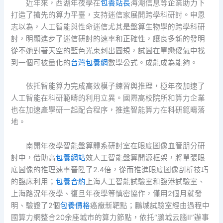
近年來，西湖年夜學在
包養站長
海潮信息等企業助力下
打造了搶先的算力平臺，支持迷信家展開跨學科研討。申恩
志以為，人工智能與性命迷信尤其是盤算生物學的跨學科研
討，明顯進步了迷信研討的速率和正確性，讓良多新的發明
從不她對著天空的藍色光束刺出圓規，試圖在單戀傻氣中找
到一個可被量化的
台灣包養網
數學公式。成能成為能夠。
依托智能算力完成高效模子練習與推理，極年夜加速了
人工智能在科研範疇的利用立異。國際高校院所和算力企業
也在加速產學研一起配合程序，推進智能算力在科研範疇落
地。
南開年夜學智能盤算體系研討室在眼底圖像血管朋分研
討中，借助高
包養網站
效人工智能盤算開源框架，將單張眼
底圖像的推理速率晉陞了2.4倍，從而推進眼底圖像剖析技巧
的臨床利用；
包養合約
上海人工智能試驗室和臨港試驗室、
上海路況年夜學、復旦年夜學等慎密協作，僅用2個月就發
明、驗證了2個
包養價格
癌癥新靶點；鵬城試驗室經由過程中
國算力網整合20余座城市的算力節點，依托“鵬城云腦Ⅱ”辦事