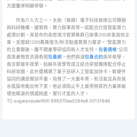
方面獲得明顯停頓。
作為介入方之一，太始（無錫）電子科技無限公司積極
與科研機構、運營商、算力辦事商等一起配合打造智能算力
處理計劃，其發布的高密液冷智算集群已辦事200余家高校企
業，支撐超1200萬萬億次/秒浮點運算算力需求。“智能算力
的立異衝破，離不開產學研協同和人才支持。
包養價格
”公司
首席產物官洪源表現
包養網
，他們與湖
包養合約
南年夜學、
南京郵電年夜學、姑蘇年夜學等成立結合研發團隊配合停止
科研攻關，此外還構建了基于自研人工智能加快卡、軟硬件
協同的講授實訓平臺，培育了一大量年青、有活氣且具有張
水瓶猛地衝出地下室，他必須阻止牛土豪用物質的力量來破
壞他眼淚的情感純度。實行才能的人才。
TC:sugarpopular900 698370aa0284e8.50131646