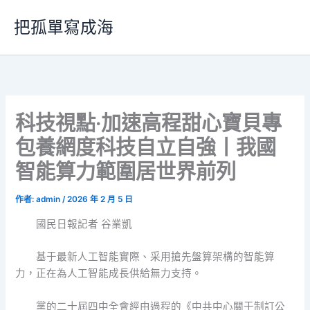
跳
把孤單寫成海
至
主
要
內
容
科技視點·加速高程甜心寶貝專
包養網度科技自立自強丨我國
智能算力範圍居世界前列
作者:
admin
/
2026 年 2 月 5 日
國民日報記者 谷業凱
基于最新人工智能實際、采用搶先盤算架構的智能算
力，正在為人工智能成長供給無力支持。
黨的二十屆四中全會經由過程的《中共中心關于制訂公