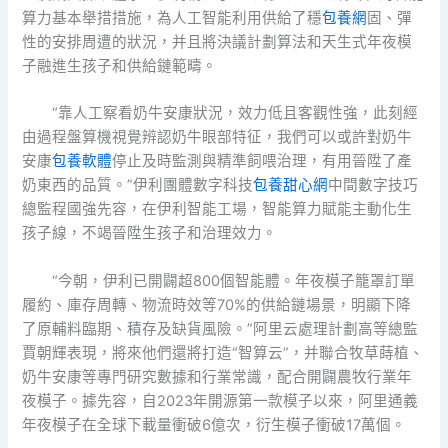
算力基本舉措措施，為人工智能利用供給了穩
包養網
固、彈
性的安排周遭的狀況，并且將決議計劃算法和天生式年夜模
子融進生孩子和供給鏈範疇。
“靠人工察看奶牛安康狀況，效力低且客觀性強，此刻經
由過程盤算機視覺辨認奶牛眼部特征，我們可以或許對奶牛
安康
包養軟體
停止及時監測與精準飼喂治理，有用晉陞了產
奶東西的品質。”伊利團體數字科技
包養甜心網
中間數字技巧
總監程國強先容，在伊利智能工場，智能算力賦能主動化生
孩子線，不竭晉陞生孩子和治理效力。
“今朝，伊利已開闢超800個智能體。年夜模子籠罩訂單
履約、庫存周轉、物流時效等70%的供給鏈場景，明顯下降
了原輔料臨期、積存及缺貨風險。”阿里云處理計劃高等總監
賈朝輝表現，將來他們還將打造“智算云”，并聯合牧草蒔植、
奶牛安康等專門研究數據和行業常識，配合開闢農牧行業年
夜模子。據先容，自2023年開源第一款模子以來，阿里通義
年夜模子在全球下載量衝破6億次，衍生模子衝破17萬個。