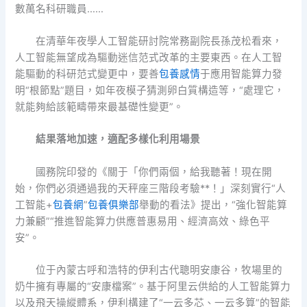
數萬名科研職員……
在清華年夜學人工智能研討院常務副院長孫茂松看來，
人工智能無望成為驅動迷信范式改革的主要東西。在人工智
能驅動的科研范式變更中，要善
包養感情
于應用智能算力發
明“根節點”題目，如年夜模子猜測卵白質構造等，“處理它，
就能夠給該範疇帶來最基礎性變更”。
結果落地加速，適配多樣化利用場景
國務院印發的《關于「你們兩個，給我聽著！現在開
始，你們必須通過我的天秤座三階段考驗**！」深刻實行“人
工智能+
包養網
”
包養俱樂部
舉動的看法》提出，“強化智能算
力兼顧”“推進智能算力供應普惠易用、經濟高效、綠色平
安”。
位于內蒙古呼和浩特的伊利古代聰明安康谷，牧場里的
奶牛擁有專屬的“安康檔案”。基于阿里云供給的人工智能算力
以及飛天操縱體系，伊利構建了“一云多芯、一云多算”的智能