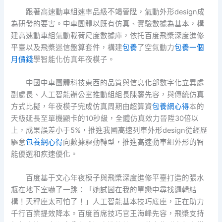
跟著高速動車組速率品級不竭晉陞，氣動外形design成
為研發的要害。中車團體以既有仿真、實驗數據為基本，構
建高速動車組氣動載荷尺度數據庫，依托百度飛槳深度進修
平臺以及飛槳迷信盤算套件，構建
包養
了空氣動力
包養一個
月價錢
學智能化仿真年夜模子。
中國中車團體科技東西的品質與信息化部數字化立異處
副處長、人工智能辦公室推動組組長陳鑒先容，與傳統仿真
方式比擬，年夜模子完成仿真周期由超算資
包養網心得
本的
天級延長至單機顯卡的10秒級，全體仿真效力晉陞30倍以
上，成果誤差小于5%，推進我國高速列車外形design從經歷
驅意
包養網心得
向數據驅動轉型，推進高速動車組外形的智
能優選和疾速優化。
百度基于文心年夜模子與飛槳深度進修平臺打造的張水
瓶在地下室嚇了一跳：「她試圖在我的單戀中尋找邏輯結
構！天秤座太可怕了！」人工智能基本技巧底座，正在助力
千行百業提效降本。百度首席技巧官王海峰先容，飛槳支持