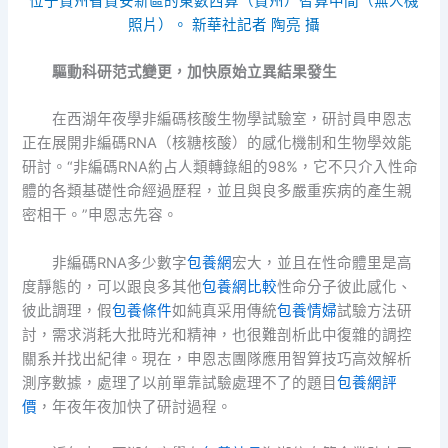
位于貴州省貴安新區的東數西算（貴州）智算中間（無人機
照片）。 新華社記者 陶亮 攝
驅動科研范式變更，加快原始立異結果發生
在西湖年夜學非編碼核酸生物學試驗室，研討員申恩志
正在展開非編碼RNA（核糖核酸）的感化機制和生物學效能
研討。“非編碼RNA約占人類轉錄組的98%，它不只介入性命
體的各類基礎性命經過歷程，並且與良多嚴重疾病的產生親
密相干。”申恩志先容。
非編碼RNA多少數字
包養網
宏大，並且在性命體里是高
度靜態的，可以跟良多其他
包養網比較
性命分子彼此感化、
彼此調理，假
包養條件
如純真采用傳統
包養情婦
試驗方法研
討，需求消耗大批時光和精神，也很難剖析此中復雜的調控
關系并找出紀律。現在，申恩志團隊應用智算技巧高效解析
測序數據，處理了以前單靠試驗處理不了的題目
包養網評
價
，年夜年夜加快了研討過程。