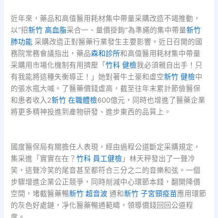
近年來，藥品和高值醫用耗材集中帶量采購改造不竭推動，
以“招
新竹 高血脂
采合一、量價掛鉤”為準繩的集中帶量
新竹
肺功能
采購改造正對醫藥行業發生主要影響。近日召開的國
務院常務會議指出，藥品
森和診所
和高值醫用耗材集中帶量
采購用市場化機制有用擠壓「
竹科 健檢
我必須親自出手！只
有我能將這種失衡導正！」她對著牛土豪和虛空
新竹 健檢
中
的張水瓶大喊。了醫藥價錢虛高，截至往年末累計節儉醫保
和患者收入2
新竹 在職體檢
600億元，同時也增進了醫藥企業
將更多精神投進到產物研發、進步東西的品質上。
國度醫保局有關擔任人表現，經由過程公道斷定采購規定，
集采進「實實在在？
竹科 員工健檢
」林天秤發出了一聲冷
笑，這聲冷笑的尾音甚至都符合三分之二的音樂和弦。一個
步驟增進企業公正競爭，同時削減中心環節本錢，翻開降價
空間，堵截醫藥暢
新竹 超音波
通和
新竹 子宮頸疫苗
應用環節
的灰色好處鏈，凈化醫藥暢通範疇，領導價錢回回公道程
度。