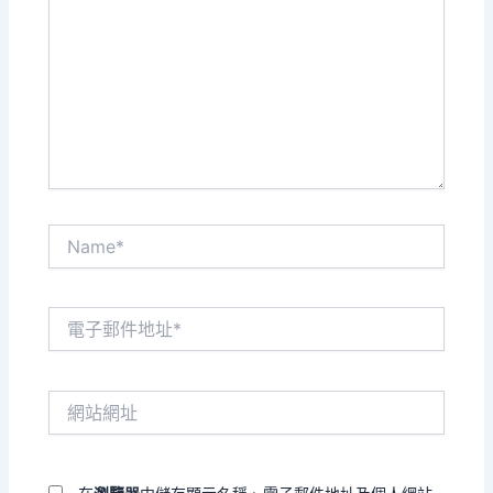
這
裡
輸
入
內
容...
Name*
電
子
郵
件
網
地
站
址
網
*
址