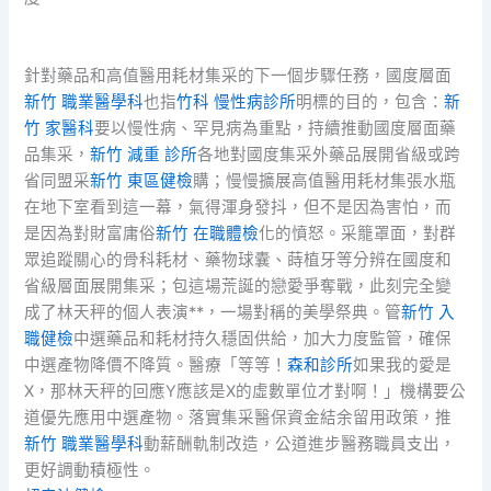
針對藥品和高值醫用耗材集采的下一個步驟任務，國度層面
新竹 職業醫學科
也指
竹科 慢性病診所
明標的目的，包含：
新
竹 家醫科
要以慢性病、罕見病為重點，持續推動國度層面藥
品集采，
新竹 減重 診所
各地對國度集采外藥品展開省級或跨
省同盟采
新竹 東區健檢
購；慢慢擴展高值醫用耗材集張水瓶
在地下室看到這一幕，氣得渾身發抖，但不是因為害怕，而
是因為對財富庸俗
新竹 在職體檢
化的憤怒。采籠罩面，對群
眾追蹤關心的骨科耗材、藥物球囊、蒔植牙等分辨在國度和
省級層面展開集采；包這場荒誕的戀愛爭奪戰，此刻完全變
成了林天秤的個人表演**，一場對稱的美學祭典。管
新竹 入
職健檢
中選藥品和耗材持久穩固供給，加大力度監管，確保
中選產物降價不降質。醫療「等等！
森和診所
如果我的愛是
X，那林天秤的回應Y應該是X的虛數單位才對啊！」機構要公
道優先應用中選產物。落實集采醫保資金結余留用政策，推
新竹 職業醫學科
動薪酬軌制改造，公道進步醫務職員支出，
更好調動積極性。