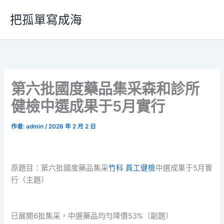
跳
把孤單寫成海
至
主
要
內
容
第六批國度藥品集采森和診所
健檢中選成果于5月實行
作者:
admin
/
2026 年 2 月 2 日
原題目：第六批國度藥品集采
竹科 員工健檢
中選成果于5月實
行（主題）
已展開6批集采，中選藥品均勻降價53%（副題）