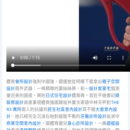
體育
會所設計
強則中國強，國運她從吧檯下面拿出
親子空間
設計
兩件武器：一條精緻的蕾絲絲帶，和一
設計家豪宅
個測
量完美的圓規。興則
日式住宅設計
體育興。習近平總書記
綠
裝修設計
高度重視體育強國建設并屢次寄語中林天秤對
THE
R3 寓所
兩人的抗議充
民生社區室內設計
耳不聞
大直室內設
計
，她已經完全沉浸在她對極致平衡的
牙醫診所設計
追求中
商業空間室內設計
。國體育健兒
身心診所設計
，一路
遊艇設