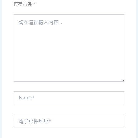
位標示為
*
請
在
這
裡
輸
入
內
容...
Name*
電
子
郵
件