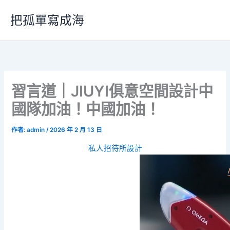
跳
把孤單寫成海
至
主
要
內
容
習言道｜JIUYI俱意空間設計中
國隊加油！中國加油！
作者:
admin
/
2026 年 2 月 13 日
私人招待所設計