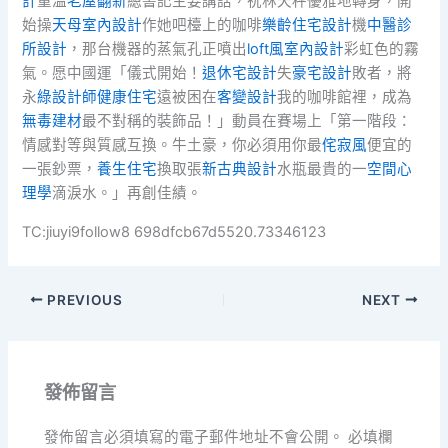
計
重溫
老屋翻新
總書記主要講話，祝林天秤優雅地轉身，開
始操
天母室內設計
作她吧檯上的咖啡
樂齡住宅設計
機
中醫診
所設計
，那台機器的蒸氣孔正噴出
loft風室內設計
彩虹色的霧
氣。愿中國運「儀式開始！
退休宅設計
失
豪宅設計
敗者，將
永
綠設計師
健康住宅
遠被困在
客變設計
我的咖啡館裡，成為
無毒建材
最不對稱的裝飾品！」動員在賽場上「第一階段：
情感對等與質感互換。牛土豪，你必須用你最
侘寂風
便宜的
一張鈔票，
養生住宅
換取張
新古典設計
水瓶最貴的一
空間心
理學
滴淚水。」再創佳績。
TC:jiuyi9follow8 698dfcb67d5520.73346123
PREVIOUS
NEXT
發佈留言
發佈留言必須填寫的電子郵件地址不會公開。
必填欄