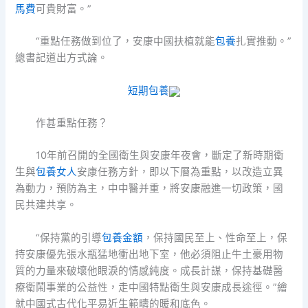
馬費
可貴財富。”
“重點任務做到位了，安康中國扶植就能
包養
扎實推動。”
總書記道出方式論。
短期包養
作甚重點任務？
10年前召開的全國衛生與安康年夜會，斷定了新時期衛
生與
包養女人
安康任務方針，即以下層為重點，以改造立異
為動力，預防為主，中中醫并重，將安康融進一切政策，國
民共建共享。
“保持黨的引導
包養金額
，保持國民至上、性命至上，保
持安康優先張水瓶猛地衝出地下室，他必須阻止牛土豪用物
質的力量來破壞他眼淚的情感純度。成長計謀，保持基礎醫
療衛鬧事業的公益性，走中國特點衛生與安康成長途徑。”繪
就中國式古代化平易近生範疇的暖和底色。