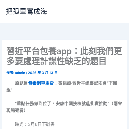
跳
把孤單寫成海
至
主
要
內
容
習近平台包養app：此刻我們更
多要處理計謀性缺乏的題目
作者:
admin
/
2026 年 3 月 13 日
原題目
包養網車馬費
：微鏡頭·習近平總書記兩會“下團
組”
“重點任務做到位了，安康中國扶植就能扎實推動”（兩會
現場察看）
時光：3月6日下戰書