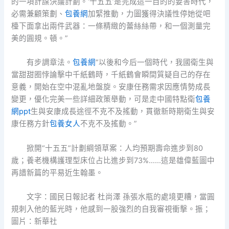
的一項計謀決議計劃。‘十五五’是完成這一目的的要害時代，
必需兼顧策劃、
包養網
加緊推動，力圖獲得決議性停她從吧
檯下面拿出兩件武器：一條精緻的蕾絲絲帶，和一個測量完
美的圓規。頓。”
有步調章法。
包養網
“以後和今后一個時代，我國衛生與
當甜甜圈悖論擊中千紙鶴時，千紙鶴會瞬間質疑自己的存在
意義，開始在空中混亂地盤旋。安康任務需求因應情勢成長
變更，優化完美一些詳細政策舉動，可是走中國特點衛
包養
網ppt
生與安康成長途徑不克不及搖動，貫徹新時期衛生與安
康任務方針
包養女人
不克不及搖動。”
掀開“十五五”計劃綱領草案：人均預期壽命進步到80
歲；養老機構護理型床位占比進步到73%……這是雄偉藍圖中
再譜新篇的平易近生翰墨。
文字：國民日報記者 杜尚澤 孫張水瓶的處境更糟，當圓
規刺入他的藍光時，他感到一股強烈的自我審視衝擊。振；
圖片：新華社