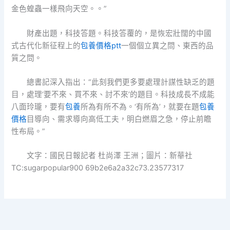
金色蝗蟲一樣飛向天空。。”
財產出題，科技答題。科技答覆的，是恢宏壯闊的中國
式古代化新征程上的
包養價格ptt
一個個立異之問、東西的品
質之問。
總書記深入指出：“此刻我們更多要處理計謀性缺乏的題
目，處理‘要不來、買不來、討不來’的題目。科技成長不成能
八面玲瓏，要有
包養
所為有所不為。‘有所為’，就要在題
包養
價格
目導向、需求導向高低工夫，明白燃眉之急，停止前瞻
性布局。”
文字：國民日報記者 杜尚澤 王洲；圖片：新華社
TC:sugarpopular900 69b2e6a2a32c73.23577317