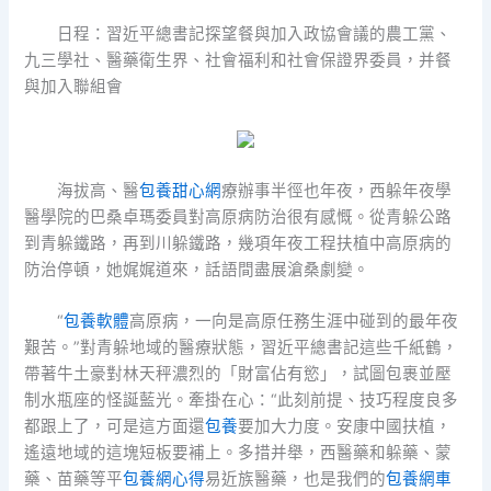
日程：習近平總書記探望餐與加入政協會議的農工黨、
九三學社、醫藥衛生界、社會福利和社會保證界委員，并餐
與加入聯組會
海拔高、醫
包養甜心網
療辦事半徑也年夜，西躲年夜學
醫學院的巴桑卓瑪委員對高原病防治很有感慨。從青躲公路
到青躲鐵路，再到川躲鐵路，幾項年夜工程扶植中高原病的
防治停頓，她娓娓道來，話語間盡展滄桑劇變。
“
包養軟體
高原病，一向是高原任務生涯中碰到的最年夜
艱苦。”對青躲地域的醫療狀態，習近平總書記這些千紙鶴，
帶著牛土豪對林天秤濃烈的「財富佔有慾」，試圖包裹並壓
制水瓶座的怪誕藍光。牽掛在心：“此刻前提、技巧程度良多
都跟上了，可是這方面還
包養
要加大力度。安康中國扶植，
遙遠地域的這塊短板要補上。多措并舉，西醫藥和躲藥、蒙
藥、苗藥等平
包養網心得
易近族醫藥，也是我們的
包養網車