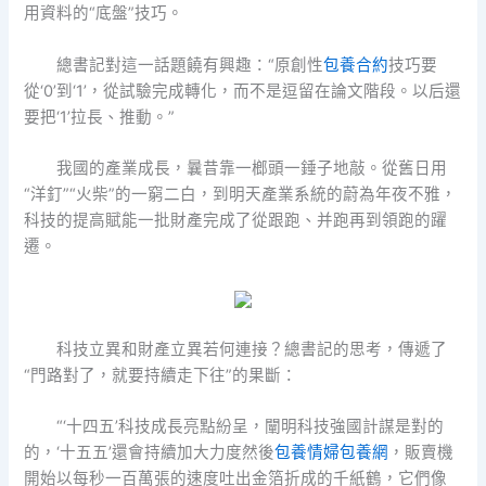
用資料的“底盤”技巧。
總書記對這一話題饒有興趣：“原創性
包養合約
技巧要
從‘0’到‘1’，從試驗完成轉化，而不是逗留在論文階段。以后還
要把‘1’拉長、推動。”
我國的產業成長，曩昔靠一榔頭一錘子地敲。從舊日用
“洋釘”“火柴”的一窮二白，到明天產業系統的蔚為年夜不雅，
科技的提高賦能一批財產完成了從跟跑、并跑再到領跑的躍
遷。
科技立異和財產立異若何連接？總書記的思考，傳遞了
“門路對了，就要持續走下往”的果斷：
“‘十四五’科技成長亮點紛呈，闡明科技強國計謀是對的
的，‘十五五’還會持續加大力度然後
包養情婦
包養網
，販賣機
開始以每秒一百萬張的速度吐出金箔折成的千紙鶴，它們像