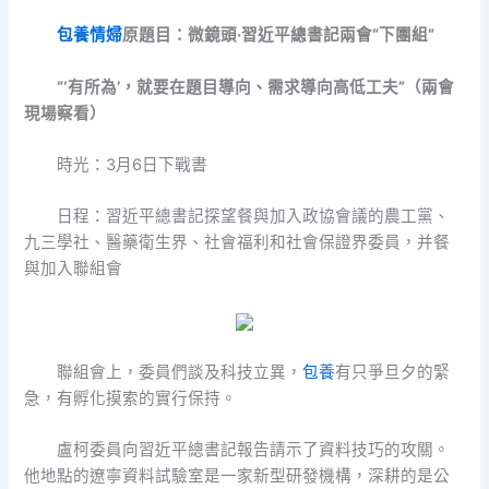
包養情婦
原題目：微鏡頭·習近平總書記兩會“下團組”
“‘有所為’，就要在題目導向、需求導向高低工夫”（兩會
現場察看）
時光：3月6日下戰書
日程：習近平總書記探望餐與加入政協會議的農工黨、
九三學社、醫藥衛生界、社會福利和社會保證界委員，并餐
與加入聯組會
聯組會上，委員們談及科技立異，
包養
有只爭旦夕的緊
急，有孵化摸索的實行保持。
盧柯委員向習近平總書記報告請示了資料技巧的攻關。
他地點的遼寧資料試驗室是一家新型研發機構，深耕的是公