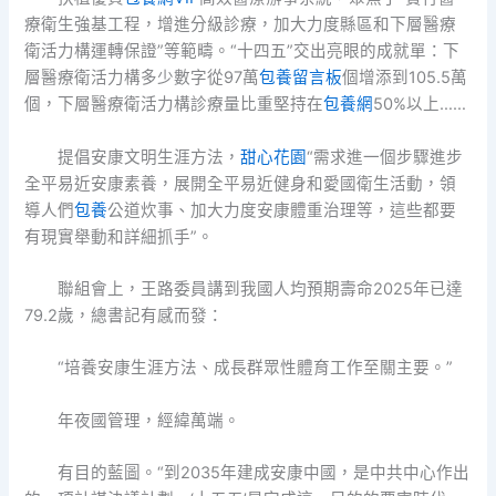
療衛生強基工程，增進分級診療，加大力度縣區和下層醫療
衛活力構運轉保證”等範疇。“十四五”交出亮眼的成就單：下
層醫療衛活力構多少數字從97萬
包養留言板
個增添到105.5萬
個，下層醫療衛活力構診療量比重堅持在
包養網
50%以上……
提倡安康文明生涯方法，
甜心花園
“需求進一個步驟進步
全平易近安康素養，展開全平易近健身和愛國衛生活動，領
導人們
包養
公道炊事、加大力度安康體重治理等，這些都要
有現實舉動和詳細抓手”。
聯組會上，王路委員講到我國人均預期壽命2025年已達
79.2歲，總書記有感而發：
“培養安康生涯方法、成長群眾性體育工作至關主要。”
年夜國管理，經緯萬端。
有目的藍圖。“到2035年建成安康中國，是中共中心作出