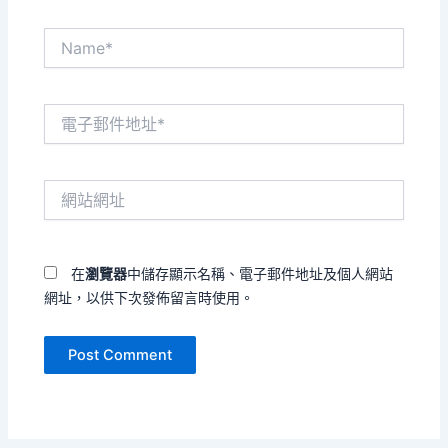
Name*
電
子
郵
件
網
地
站
址
網
*
址
在
瀏覽器
中儲存顯示名稱、電子郵件地址及個人網站
網址，以供下次發佈留言時使用。