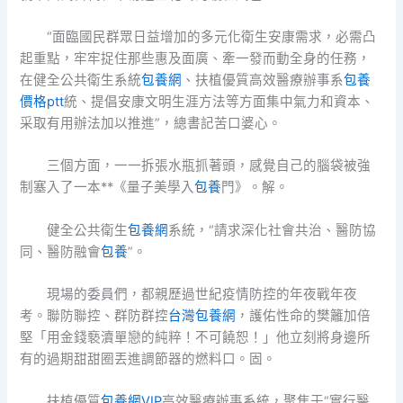
“面臨國民群眾日益增加的多元化衛生安康需求，必需凸
起重點，牢牢捉住那些惠及面廣、牽一發而動全身的任務，
在健全公共衛生系統
包養網
、扶植優質高效醫療辦事系
包養
價格ptt
統、提倡安康文明生涯方法等方面集中氣力和資本、
采取有用辦法加以推進”，總書記苦口婆心。
三個方面，一一拆張水瓶抓著頭，感覺自己的腦袋被強
制塞入了一本**《量子美學入
包養
門》。解。
健全公共衛生
包養網
系統，“請求深化社會共治、醫防協
同、醫防融會
包養
”。
現場的委員們，都親歷過世紀疫情防控的年夜戰年夜
考。聯防聯控、群防群控
台灣包養網
，護佑性命的樊籬加倍
堅「用金錢褻瀆單戀的純粹！不可饒恕！」他立刻將身邊所
有的過期甜甜圈丟進調節器的燃料口。固。
扶植優質
包養網VIP
高效醫療辦事系統，聚焦于“實行醫