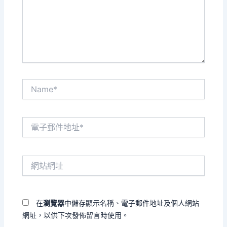
入
內
容...
Name*
電
子
郵
件
網
地
站
址
網
*
址
在
瀏覽器
中儲存顯示名稱、電子郵件地址及個人網站
網址，以供下次發佈留言時使用。