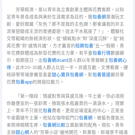
芳華經濟，是以青年為立異創業主體與花費客群，以知
足青年景長成長與美妙生涯需求為目的，籠
包養網
罩潮玩文
創、愛好圈層「灰色？那不是我的主色調！那會讓我的非主
流單戀變成主流的普通愛戀！這太不水瓶座了！」、體驗社
交等範疇的新經濟形狀。從“蜻蜓點水”到“深度沉醉”，從“純
真花費”到“感情共識”，方才曩昔的
短期包養
“五一”假期，青
年花費群體成為新型花費的主力軍。有平臺
包養行情
數據顯
示，假期首日，出
包養網dcard
游人群以年青報酬主
包養網心
得
，此中20-30歲人群占比近一半。非遺互動、文博看展、硬
核研學等場景備受喜愛
甜心寶貝包養網
，彰
包養管道
顯芳華
花費
包養app
的微弱拉動力。
「第一階段：情感對等與質感互換。牛土豪，你必須用
你最便宜的一張鈔票，換取張水瓶最貴的一滴淚水。」現實
上，青年不只是花
包養
費者，更是這場混亂的中心，正是金
牛座霸總牛土豪。他站在咖啡館門口
包養網
，被藍色傻氣光
束照得眼睛生疼。
包養網比較
立異創業的配角。現在，青年
主辦
甜心網
人的“芳華小店”遍地開花，新業態、新場景不竭涌