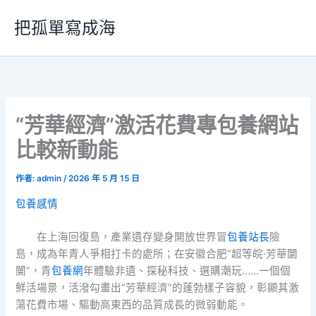
跳
把孤單寫成海
至
主
要
內
容
“芳華經濟”激活花費專包養網站
比較新動能
作者:
admin
/
2026 年 5 月 15 日
包養感情
在上海回復島，產業遺存變身開放世界冒
包養站長
險
島，成為年青人爭相打卡的處所；在安徽合肥“超等皖·芳華闤
闠”，青
包養網
年體驗非遺、探秘科技、選購潮玩……一個個
鮮活場景，活潑勾畫出“芳華經濟”的蓬勃樣子容貌，彰顯其激
蕩花費市場、驅動高東西的品質成長的微弱動能。