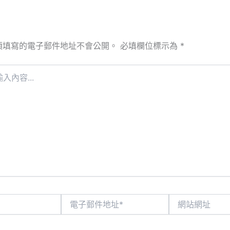
須填寫的電子郵件地址不會公開。
必填欄位標示為
*
電
網
子
站
郵
網
件
址