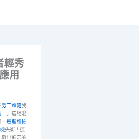
者輕秀
行應用
在
勞工體健
我
薦
！」這場混
口，
巡迴體檢
檢
失衡！這
，發出低沉的