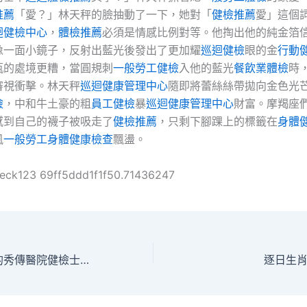
推薦
「愛？」林天秤的臉抽動了一下，她對「
健檢推薦
愛」這個
迴健檢中心
，
體檢推薦
必須是情感比例對等。他掏出他的純金箔
像一面小鏡子，反射出藍光後發出了更加耀
巡迴健檢
眼的金
行動
瓶的處境更糟，當圓規刺
一般勞工健檢
入他的藍光
餐飲業體檢
時
審視衝擊。林天秤
巡迴健康管理中心
隨即將蕾絲絲帶拋向金色光
檢
，中和牛土豪的粗
員工健檢
暴
巡迴健康管理中心
財富。摩羯座
感到自己的襪子被吸走了
健檢推薦
，只剩下腳踝上的標籤在
身體
風
一般勞工身體健康檢查
飄盪。
heck123 69ff5ddd1f1f50.71436247
溫情守護，“雷鋒的秀傳醫院健檢士”夫妻奔走送熱
逐日生