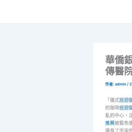
跳
至
主
要
內
容
華僑
傳醫院
作者:
admin
/
2
「儀式
巡迴
的咖啡
巡迴
亂的中心，
推薦
被藍色
違背了宇宙