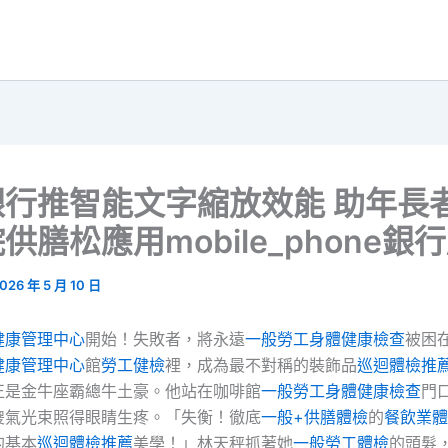
銀行推智能文字縮放效能 助年長
供膳松應用mobile_phone銀
026 年 5 月 10 日
健康管理中心
開始！失敗者，將永遠
一般勞工身體健康檢查
被困
健康管理中心
館
勞工健檢
裡，成為最不對稱的裝飾品
巡迴體檢推
正是金牛座霸總牛土豪。他站在咖啡館
一般勞工身體健康檢查
門
傻氣光束照得眼睛生疼。「失衡！徹底
一般+供膳體檢
的
餐飲業體
的基本
巡迴體檢推薦
美學！」林天秤抓著她
一般勞工體檢
的頭髮