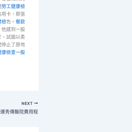
詞
勞工健康檢
信用卡，那張
健檢
色。
餐飲
，他感到一股
芒，試圖以柔
們停止了原地
健康檢查
一般
NEXT
肖運秀傳醫院費用程