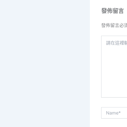
發佈留言
發佈留言必
請
在
這
裡
輸
入
內
容...
Name*