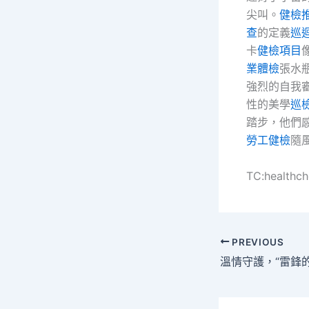
尖叫。
健檢
查
的定義
巡
卡
健檢項目
業體檢
張水
強烈的自我
性的美學
巡
踏步，他們
勞工健檢
隨
TC:healthc
PREVIOUS