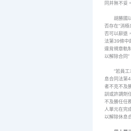
同并無不妥
胡勝國
否存在“消極
否可以辭退
法第39條中
違背規章軌
以解除合同”
“若員
息合同法第4
者不克不及
訓或許調劑
不及勝任任
人單元在完
以解除休息