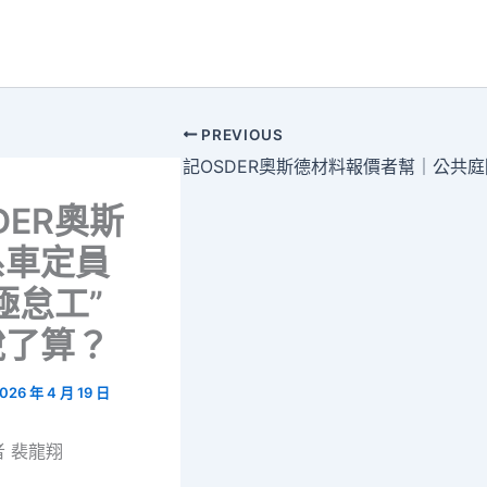
PREVIOUS
DER奧斯
系車定員
極怠工”
說了算？
026 年 4 月 19 日
 裴龍翔