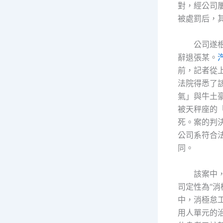
對，經公司
被處罰后，
公司遂
辭退張某。
前，記者從
法院得悉了
氣」與牛土
被天秤座的
死。案的判
公司系符合
同。
該案中
司定性為“消
中，消極怠
用人單元的