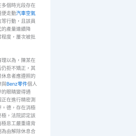
在多個時光段存在
隨便走動
汽車空氣
位等行動，且該員
代的產量連續降
常程度，屢次被批
審理以為，陳某在
后仍拒不矯正，其
違休息者應遵照的
律與
Benz零件
個人
秤的眼睛變得通
個正在進行精密測
秤。德，存在消極
終極，法院認定該
消極怠工嚴重違背
制為由解除休息合