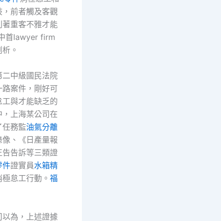
歧，前者觸及客觀
則著重客不雅才能
lawyer firm
剖析。
第二中級國民法院
一路案件，剛好可
怠工與才能缺乏的
中，上海某公司在
了任務監
油氣分離
錄像、《日產量報
正告告訴等三類證
零件
證實員
水箱精
消極怠工行動。
福
司以為，上述證據