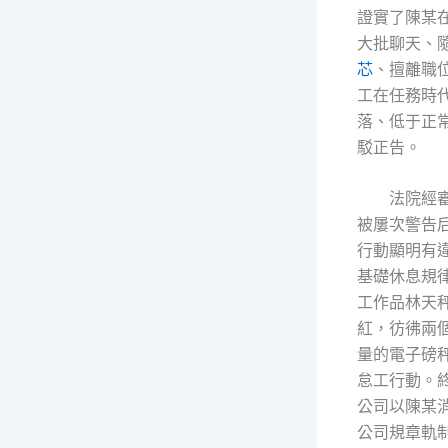
證實了陳某
大批聊天、
芯
、擅離職
工在任務時
落、低于正
駁正告。
法院經
被屢次警告
行動顯明有
基礎休息規
工作品林天
紅，彷彿兩
量的電子磅
怠工行動。
公司以陳某
公司規章軌