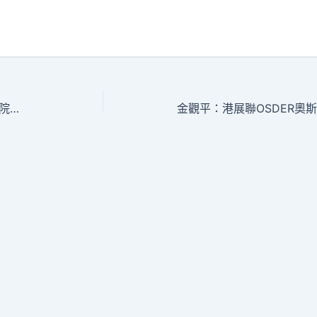
記OSDER奧斯德材料報價者幫｜公共庭院變身“私人廚房”調查