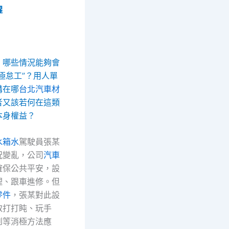
醒
，哪些情況能夠會
極怠工”？用人單
溝在哪
台北汽車材
者又該若何在這類
本身權益？
水箱水
駕駛員張某
況變亂，公司
汽車
確保公共平安，設
理、跟車進修。但
零件
，張某對此設
取打打盹、玩手
到等消極方法應