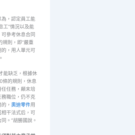
。
以為，認定員工能
怠工”情況以及能
，可參考休息合同
的規則，即“嚴重
制的，用人單元可
。
工才能缺乏，根據休
0條的規則，休息
勝任任務，顛末培
任務職位，仍不克
務的，
奧迪零件
用
成相干法式后，可
合同。”胡勝國說。