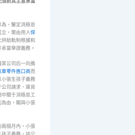
元須對其主意承當
以為，鑒定消極怠
成立，需由用人
保
元供給軌制根據和
并承當舉證義務。
職某公司后一向擔
汽車零件進口商
而
以小張生孩子義務
于公司請求、違背
制中關于消極怠工
則為由，賜與小張
的兩個月內，小張
生孩子義務，該公