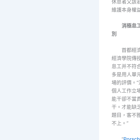
休息者又該
維護本身權
消極怠
別
首都經
經濟學院傳
怠工并不符
多是用人單
場的評價。
個人工作立
能干卻不當
干。才能缺
題目，客不
不上。”
“
Porsc