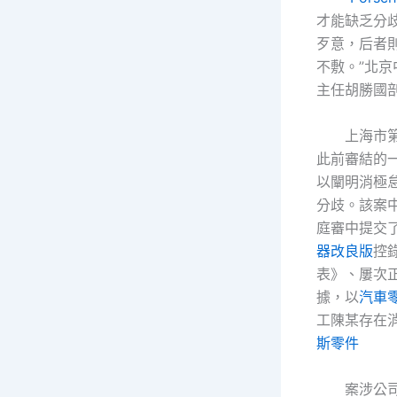
才能缺乏分
歹意，后者
不敷。”北京中首
主任胡勝國
上海市
此前審結的
以闡明消極
分歧。該案
庭審中提交
器改良版
控
表》、屢次
據，以
汽車
工陳某存在
斯零件
案涉公