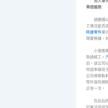
用人單
舉證義務
胡勝國
工情況能否
時捷零件
單
現實根據，
小張進
負操縱工。
后，該公司
完成率遠低
公司規章軌
等外容的規
正告一次。
在此后
仍無法完成