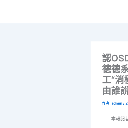
跳
至
主
要
內
容
認OS
德德
工“消
由誰
作者:
admin
/
2
本報記者