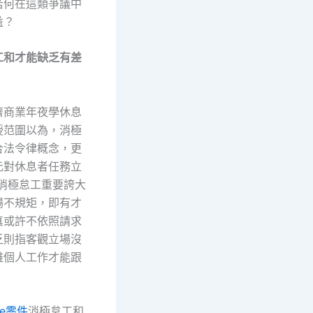
若何在這類爭議中
益？
工和才能缺乏有差
濟商業年夜學休息
授范圍以為，消極
合法令律概念，更
元對休息者任務立
“消極怠工重要誇大
場不規矩，即有才
真或許不依照請求
乏則指客觀立場沒
雅個人工作才能跟
he零件
消極怠工和