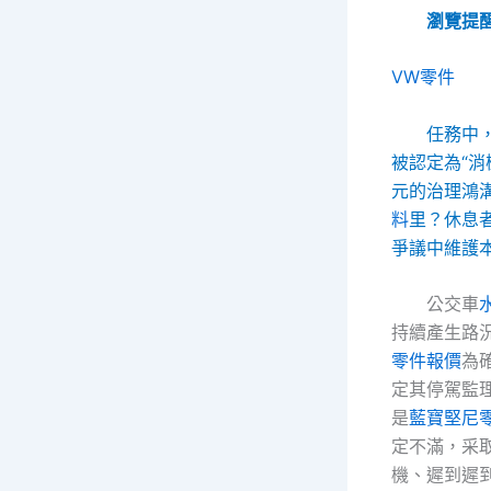
瀏覽提
VW零件
任務中
被認定為“消
元的治理鴻
料
里？休息
爭議中維護
公交車
持續產生路
零件報價
為
定其停駕監
是
藍寶堅尼
定不滿，采
機、遲到遲