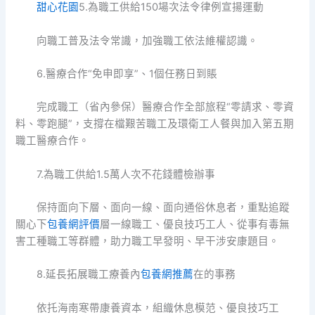
甜心花園
5.為職工供給150場次法令律例宣揚運動
向職工普及法令常識，加強職工依法維權認識。
6.醫療合作“免申即享”、1個任務日到賬
完成職工（省內參保）醫療合作全部旅程“零請求、零資
料、零跑腿”，支撐在檔艱苦職工及環衛工人餐與加入第五期
職工醫療合作。
7.為職工供給1.5萬人次不花錢體檢辦事
保持面向下層、面向一線、面向通俗休息者，重點追蹤
關心下
包養網評價
層一線職工、優良技巧工人、從事有毒無
害工種職工等群體，助力職工早發明、早干涉安康題目。
8.延長拓展職工療養內
包養網推薦
在的事務
依托海南寒帶康養資本，組織休息模范、優良技巧工