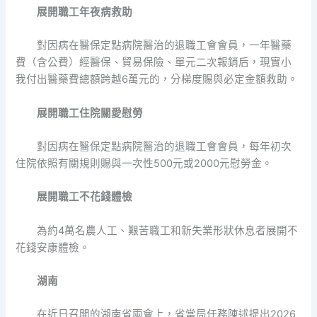
展開職工年夜病救助
對因病在醫保定點病院醫治的退職工會會員，一年醫藥
費（含公費）經醫保、貿易保險、單元二次報銷后，現實小
我付出醫藥費總額跨越6萬元的，分梯度賜與必定金額救助。
展開職工住院關愛慰勞
對因病在醫保定點病院醫治的退職工會會員，每年初次
住院依照有關規則賜與一次性500元或2000元慰勞金。
展開職工不花錢體檢
為約4萬名農人工、艱苦職工和新失業形狀休息者展開不
花錢安康體檢。
湖南
在近日召開的湖南省兩會上，省當局任務陳述提出2026