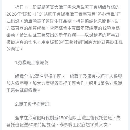
近日，一份凝聚著寬大職工需求承載著工會組織許諾的
2026年“暖和+1°C”姑蘇工會辦事職工實事項目“熱心清單”正
式出爐。清單涵蓋了晉陞生涯品德、構建協調休息關系、助
力高東西的品質成長、晉陞綜合本質四年夜維度的12項重點
舉動，恰是姑蘇工會交出的新年許諾——以最精準的辦事對
接最逼真的需求，用更暖和的“工會計劃”回應大師對美妙生涯
的向往。
1.勞模職工療療養
組織全市2萬名勞模工匠、一線職工及優良技巧工人餐與
加入療療養。加大力度與省表裡工匯合作，吸引3萬名外埠職
工來姑蘇療療養。
2.職工後代托管班
全市在冷寒假時代創辦1800個以上職工後代托管班，為
暑托班配送50項特點課程，辦事職工家庭超10萬人次。