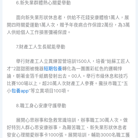
6.新失業群體熱心關愛舉動
面向新失業形狀休息者，供給不花錢安康體檢1萬人，展
開四時關愛運動1萬人次，贈予年夜病合作保證2萬份，為3萬
人供給個人工作損害彌補保證。
7.財產工人生長賦能舉動
舉行財產工人立異練習營培訓1500人，培養“姑蘇工匠人
才”2甜甜圈被機器
短期包養
轉化為一團團彩虹色的邏輯悖
論，朝著金箔千紙鶴發射出去。00人。舉行市級休息和技巧
比賽100場以上，超20萬人次財產工人參賽。攙扶市職工“五
小
包養app
”等立異項目100項。
8.職工身心安康守護舉動
展開心思辦事和急救常識培訓，辦事職工30萬人次。做
好特別人群心思安康辦事，為艱苦職工、新失業形狀休息者
發安心理關愛辦事卡1000張。展開培訓，輔助3000名職工獲