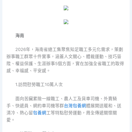
海南
2026年，海南省總工集聚焦知足職工多元化需求，策劃
辦事職工群眾十件實事，涵蓋人文關心、體裁運動、技巧晉
陞、權益保護、生涯辦事5個方面，實在加強全省職工的取得
感、幸福感、平安感。
1.訪問慰勞職工10萬人次
面向苦臟累險一線職工、農人工及貨車司機、外賣騎
手、快遞員、網約車司機等群
台灣包養網
體展開送暖和、送
清冷、熱心留
包養網
工等特點慰勞運動，周全傳遞關懷關
愛。