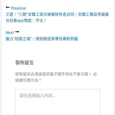
Previous
工道｜“三期”女職工兩次被解除休息合同，女職工權益爭議審
台包養app理庭：守法！
Next
搶占“短劇之城”：微短劇迎來專包養新邦畿
發佈留言
發佈留言必須填寫的電子郵件地址不會公開。
必
填欄位標示為
*
請
在
這
裡
輸