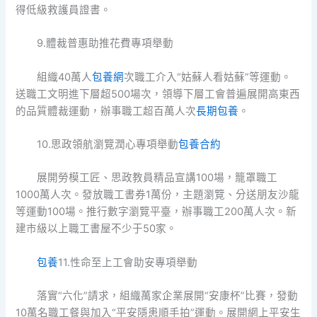
得低級救護員證書。
9.體裁普惠助推花費專項舉動
組織40萬人
包養網
次職工介入“姑蘇人看姑蘇”等運動。
送職工文明進下層超500場次，領導下層工會普遍展開高東西
的品質體裁運動，辦事職工超百萬人次
長期包養
。
10.思政領航瀏覽潤心專項舉動
包養合約
展開勞模工匠、思政教員精品宣講100場，籠罩職工
1000萬人次。發放職工書券1萬份，主題瀏覽、分送朋友沙龍
等運動100場。推行數字瀏覽平臺，辦事職工200萬人次。新
建市級以上職工書屋不少于50家。
包養
11.性命至上工會助安專項舉動
落實“六化”請求，組織萬家企業展開“安康杯”比賽，發動
10萬名職工餐與加入“平安隱患順手拍”運動。展開網上平安生