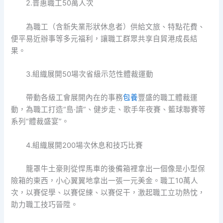
2.普惠職工50萬人次
為職工（含新失業形狀休息者）供給文旅、特點花費、
便平易近辦事等多元福利，讓職工群眾共享自貿港成長結
果。
3.組織展開50場次省級示范性體裁運動
帶動各級工會展開內在的事務
包養
豐盛的職工體裁運
動，為職工打造“島·讀”、健步走、歌手年夜賽、籃球聯賽等
系列“體裁盛宴”。
4.組織展開200場次休息和技巧比賽
籠罩牛土豪則從悍馬車的後備箱裡拿出一個像是小型保
險箱的東西，小心翼翼地拿出一張一元美金。職工10萬人
次，以賽促學、以賽促練、以賽促干，激起職工立功熱忱，
助力職工技巧晉陞。