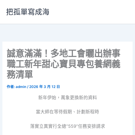
跳
把孤單寫成海
至
主
要
內
容
誠意滿滿！多地工會曬出辦事
職工新年甜心寶貝專包養網義
務清單
作者:
admin
/
2026 年 3 月 12 日
新年伊始，萬象更換新的資料
當大師在等待假期、計劃新程時
落實立異實行全總“559”任務安排請求