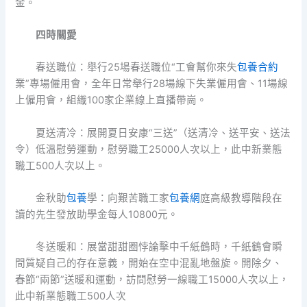
金。
四時關愛
春送職位：舉行25場春送職位“工會幫你來失
包養合約
業”專場僱用會，全年日常舉行28場線下失業僱用會、11場線
上僱用會，組織100家企業線上直播帶崗。
夏送清冷：展開夏日安康“三送”（送清冷、送平安、送法
令）低溫慰勞運動，慰勞職工25000人次以上，此中新業態
職工500人次以上。
金秋助
包養
學：向艱苦職工家
包養網
庭高級教導階段在
讀的先生發放助學金每人10800元。
冬送暖和：展當甜甜圈悖論擊中千紙鶴時，千紙鶴會瞬
間質疑自己的存在意義，開始在空中混亂地盤旋。開除夕、
春節“兩節”送暖和運動，訪問慰勞一線職工15000人次以上，
此中新業態職工500人次