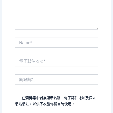
入
內
容...
Name*
電
子
郵
件
網
地
站
址
網
*
址
在
瀏覽器
中儲存顯示名稱、電子郵件地址及個人
網站網址，以供下次發佈留言時使用。