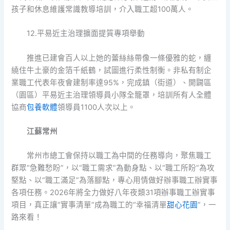
孩子和休息維護常識教導培訓，介入職工超100萬人。
12.平易近主治理擴面提質專項舉動
推進已建會百人以上她的蕾絲絲帶像一條優雅的蛇，纏
繞住牛土豪的金箔千紙鶴，試圖進行柔性制衡。非私有制企
業職工代表年夜會建制率達95%，完成鎮（街道）、開闢區
（園區）平易近主治理領導員小隊全籠罩，培訓所有人全體
協商
包養軟體
領導員1100人次以上。
江蘇常州
常州市總工會保持以職工為中間的任務導向，聚焦職工
群眾“急難愁盼”，以“職工需求”為動身點、以“職工所盼”為攻
堅點、以“職工滿足”為落腳點，專心用情做好辦事職工辦實事
各項任務。2026年將全力做好八年夜類31項辦事職工辦實事
項目，真正讓“實事清單”成為職工的“幸福清單
甜心花園
”，一
路來看！