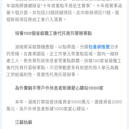
年湖南將連續辦妥“十年夜重點平易近生實事”，十年夜實事涵
蓋十個方面，共包括23個詳細項目，此中新辦項目11個，兩
個新辦項目將由工會介入落實。
培養100個省級職工後代托育托管辦事點
湖南將采取隨機應變、以點帶面、分類
包養網推薦
分步
的思緒，在產業園區、企工作單元等重點區域，面向一線財
產工人、新失業形狀休息者等重點群體，扶植100家省級職工
後代托育托管辦事點，示范帶動更多有前提的用人單元為職
工供給福利性、普惠性托育托管辦事。
為外賣騎手等戶外休息者新建愛心驛站1000家
本年，湖南打算投進扶植資金5000萬元、運維資金2000
萬元，為戶外休息者新建1000家愛心驛站。
江蘇姑蘇