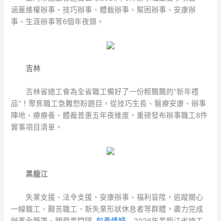
涵蓋維權辦事、技巧辦事、體裁辦事、幫困辦事、安康辦
事、生涯辦事等6個年夜類。
吉林
吉林省總工會為全省職工備好了一份輕飄飄的“新年禮
品”！聚焦職工急難愁盼題目，從技巧生長、醫療安康、辦事
陣地、療療養、體裁普惠五年夜維度，重磅發布辦事職工8件
實事項目清單。
黑龍江
失業支援、法令支援、安康辦事、福利晉陞，追蹤關心
一線職工、艱苦職工、新失業形狀休息者等群體，盡力完成