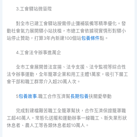
3.工會驛站微晉陞
對全市已建工會驛站按需停止彌補裝備等精準優化。發
動社會氣力展開驛小站扶植，市總工會依據現實情形對驛小
站停止贊助，打算3年內新建100個站
包養條件
點。
4.工會法令辦事進萬企
全市工會展開普法宣揚、法令支援、法令監視等綜合性
法令辦事運動，全年籠罩企業和用工主體1萬家，吸引下層工
會干部和職工群眾介入超20萬人次。
5
包養故事
.職工合作互濟幫
長期包養
扶關愛舉動
完成對建檔艱苦職工全籠罩幫扶，合作互濟保證籠罩職
工超40萬人。常態化送暖和運動辦事一線職工、新失業形狀
休息者、農人工等各類休息者超10萬人。