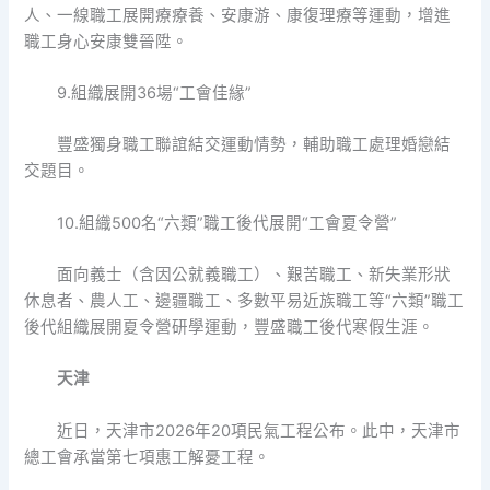
人、一線職工展開療療養、安康游、康復理療等運動，增進
職工身心安康雙晉陞。
9.組織展開36場“工會佳緣”
豐盛獨身職工聯誼結交運動情勢，輔助職工處理婚戀結
交題目。
10.組織500名“六類”職工後代展開“工會夏令營”
面向義士（含因公就義職工）、艱苦職工、新失業形狀
休息者、農人工、邊疆職工、多數平易近族職工等“六類”職工
後代組織展開夏令營研學運動，豐盛職工後代寒假生涯。
天津
近日，天津市2026年20項民氣工程公布。此中，天津市
總工會承當第七項惠工解憂工程。