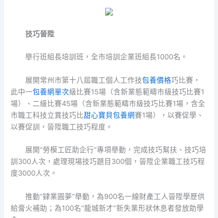
技巧晉陞
舉行班組長培訓班，全市培訓企業班組長1000名。
展開常州市第十八屆職工個人工作技
包養價格
巧比賽，
此中一
包養網單次
級比賽15場（含新業態範疇市級技巧比賽1
場）、二級比賽45場（含新業態範疇市級技巧比賽1場，含全
市職工科技立異技巧比
甜心寶貝包養網
賽1場），以賽促學、
以賽促訓，晉陞職工技巧程度。
展開“勞模工匠助企行”專項舉動，完成技巧幫扶、技巧培
訓300人次，處理現場技巧題目300個，晉陞企業職工技巧程
度3000人次。
推動“肄業圓夢”舉動，為900名一線財產工人晉陞學歷供
給膏火補助；為100名“龍城新才”新失業形狀休息者發放助學