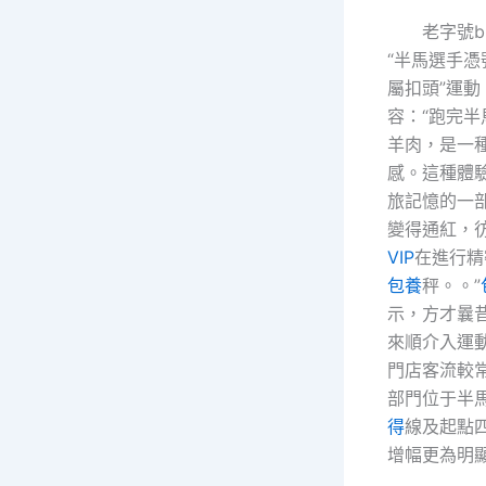
老字號b
“半馬選手憑
屬扣頭”運
容：“跑完
羊肉，是一
感。這種體
旅記憶的一
變得通紅，
VIP
在進行精
包養
秤。。”
示，方才曩
來順介入運動
門店客流較
部門位于半
得
線及起點
增幅更為明