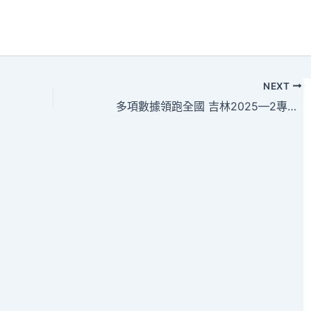
NEXT
多項數據領跑全國 吉林2025—2專包養行情026雪季收官