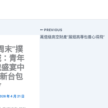
PREVIOUS
萬億級高空財產“展翅高專包養心得飛”
周末”撲
城：青年
裁盛宴中
出新台包
會
026 年 4 月 21 日