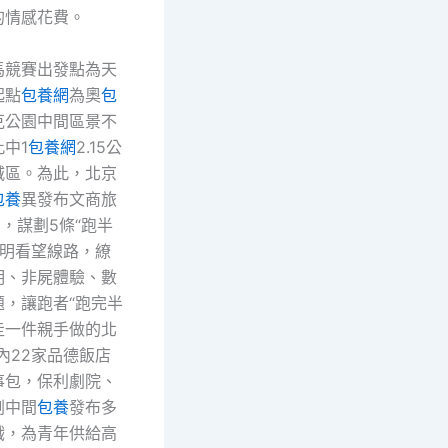
的情感花費。
馬競賽出發點為天
起點
包養網
為奧
包
克公園中間區景不
中1
包養網
2.15公
城區。為此，北京
包養
異發布文商旅
d，謀劃5條“跑半
文明看望線路，繚
明、非屍體驗、數
題，讓跑者“跑完半
走一件親手做的北
內22家品德飯店
事包，保利劇院、
劇中間
包養
發布多
戲，為青年供給高