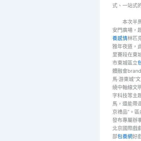
式、一站式
本次半
安門廣場，
養感情
林匹
雅年夜道，此
里賽段在東
市東城區立
體融會bran
馬·游東城”
繞中軸線文
字科技等主
馬，還能帶
京禮品”。區
發布專屬辦
北京國際戲
部
包養網
好