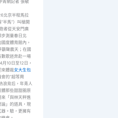
中青網記者 張敏
26北京半程馬拉
“半馬”）叫槍開
名跑者從天安門廣
腳步測量春日北
的國度體育館內，
呼籲聲震天；在國
有數歌迷奔赴一場
4月10日至12日，
迎來體裁
女大生包
融會的“超等周
股熱浪背后，年青人
質體那些甜甜圈原
用來「與林天秤進
討論」的道具，現
武器。驗，更擁有
的機會。