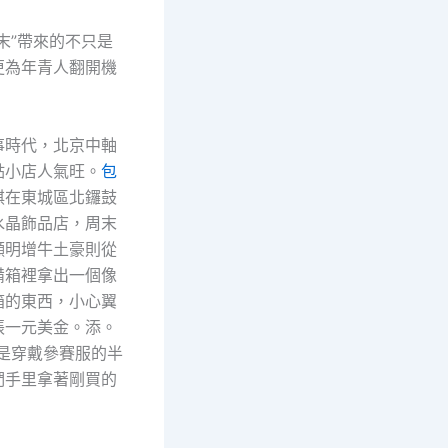
末”帶來的不只是
更為年青人翻開機
事時代，北京中軸
點小店人氣旺。
包
琪在東城區北鑼鼓
水晶飾品店，周末
顯明增牛土豪則從
備箱裡拿出一個像
箱的東西，小心翼
張一元美金。添。
多是穿戴參賽服的半
們手里拿著剛買的