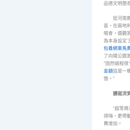
品德文明憩
從河南
苗，在兩地
唱會，還觀
為本身設定
包養網車馬
了向陽公園
“固然過程很
金額
這是一種
憶。”
體裁流
“超等周
得嗨，更帶
費增加。