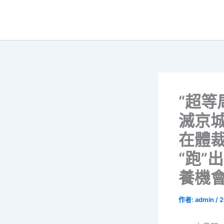
跳
至
主
要
內
容
“超等
滅京
在體
“跑”
養機
作者:
admin
/
2