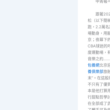
中青報·
跟著20
松（以下簡稱
跑，2.2萬
場動身，用
京；夜幕下
CBA球迷的
度運動場，
音樂之約……
包養網
北京
養俱樂部
旅
末”。在這
不只有了優
本是他打算
行甜點哲學
在全部成了
了觸手可及