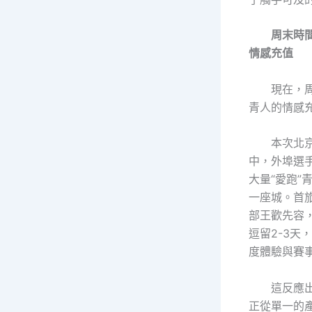
周末時
情感充值
現在，
青人的情感
本次北
中，外埠選
大量“愛跑”
一座城。首旅
部王歡先容
逗留2-3天
度體驗與賽
這反應
正從單一的