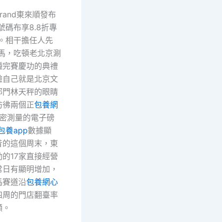
rand東來順發布
號碼布享8.8折專
動。相干擔任人先
半馬，吃頓老北京涮
種完賽慶功的典禮
驗自己就是北京文
部門林天秤的眼睛
彷彿兩個正
包養網
密測量的電子磅
包養app
數據顯
昔的這個周末，東
的17家直接經營
常日有顯明增加，
馬賽道沿
包養網心
四周的門店翻臺率
顯。