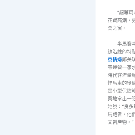
“超等周
花費高潮，
會之窗。
半馬賽
線沿線的特
養情婦
鄭美
巷運營一家
時代客流量
悍馬車的後
是小型保險
翼地拿出一
她說：“良
馬跑者，他
文創產物。”