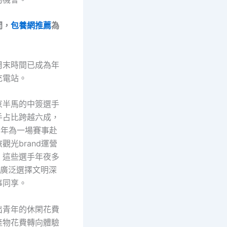
間，
包養網推薦
為
周末時間已成為年
充電站。
京半馬的中簽選手
手占比跨越六成，
青年為一場賽事赴
觀光brand運營
，這些選手年夜多
，廣泛選擇文明深
事同享。
出青年的休閑花費
產物花費轉向體驗