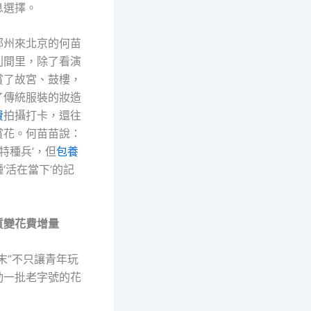
息選擇。
鄭州來北京的何苗
利間里，除了看演
賞了故宮、鼓樓，
了傳統服裝的妝造
費
拍攝打卡，還往
賞花。何苗苗說：
‘特種兵’，但
包養
‘活在當下’的記
質變花費增量
末”不只讓青年玩
動一批老字號的花