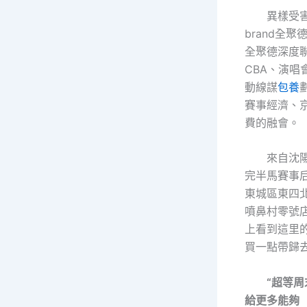
異樣受
brand全聚
全聚德深度
CBA、演唱
動線謀
包養
賽事經濟、
費的融會。
來自沈
完半馬賽事
東城區東四
噴鼻村零號
上看到這里
買一點帶歸
“超等周
給更多能夠