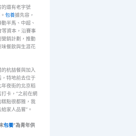
害的還有老字號
德。
包養
據先容，
聯動半馬、中超、
會等資本，沿賽事
劃營銷計劃，推動
京味餐飲與生涯花
陽的杭喆餐與加入
后，特地前去位于
北年夜街的北京稻
店打卡，“之前在網
的糕點很都雅，我
去給家人品嘗”。
末
包養
”為青年供