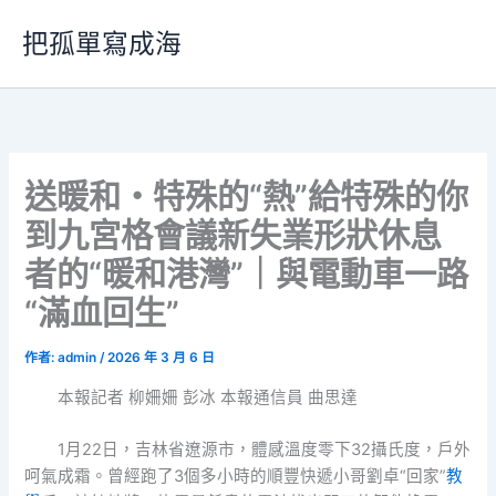
跳
把孤單寫成海
至
主
要
內
容
送暖和・特殊的“熱”給特殊的你
到九宮格會議新失業形狀休息
者的“暖和港灣”｜與電動車一路
“滿血回生”
作者:
admin
/
2026 年 3 月 6 日
本報記者 柳姍姍 彭冰 本報通信員 曲思達
1月22日，吉林省遼源市，體感溫度零下32攝氏度，戶外
呵氣成霜。曾經跑了3個多小時的順豐快遞小哥劉卓“回家”
教