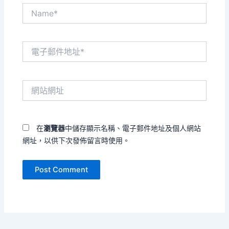
Name*
電
子
郵
件
網
地
站
址
網
*
址
在
瀏覽器
中儲存顯示名稱、電子郵件地址及個人網站
網址，以供下次發佈留言時使用。