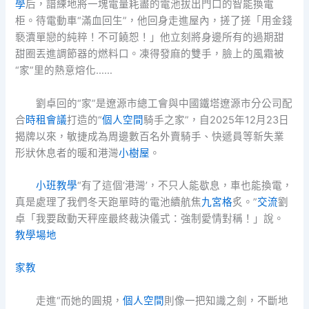
學
后，諳練地將一塊電量耗盡的電池拔出門口的智能換電
柜。待電動車“滿血回生”，他回身走進屋內，搓了搓「用金錢
褻瀆單戀的純粹！不可饒恕！」他立刻將身邊所有的過期甜
甜圈丟進調節器的燃料口。凍得發麻的雙手，臉上的風霜被
“家”里的熱意熔化……
劉卓回的“家”是遼源市總工會與中國鐵塔遼源市分公司配
合
時租會議
打造的“
個人空間
騎手之家”，自2025年12月23日
揭牌以來，敏捷成為周邊數百名外賣騎手、快遞員等新失業
形狀休息者的暖和港灣
小樹屋
。
小班教學
“有了這個‘港灣’，不只人能歇息，車也能換電，
真是處理了我們冬天跑單時的電池續航焦
九宮格
炙。”
交流
劉
卓「我要啟動天秤座最終裁決儀式：強制愛情對稱！」說。
教學場地
家教
走進“而她的圓規，
個人空間
則像一把知識之劍，不斷地