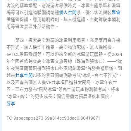
客流的精準婚配，削減游客等候時光。冰雪主題景區和滑雪
場等可以引進物聯網調劑體
個人空間
系，優化客流與裝
聚會
備運營保護，應用聰明調劑、無人機巡護、主動駕駛車輛利
用等晉陞景區外部活動性。
第四，摸索高空游玩的冰雪利用場景。充足應用直升機
不雅光、無人機空中造景、高空物流配送、無人機巡檢、
eVTOL景區飛翔等，可以帶來全新的冰雪游玩體驗。從2024
年全國首條跨省高空冰雪文旅專線（珠海到張家口）——“從
年夜灣區開著飛機到張家口冬奧場館滑雪”首發典禮舉辦，到
越來
共享空間
越多的景區開端測驗考試“冰釣+高空不雅光”，
以及西南首個無人機VR共享項目進駐太陽島，冰雪年夜世
界、亞布力發布“飛閱冰雪”等高空游玩產物測驗考試，將來
“冰雪+高空”的更多成長空間仍需鼎力拓展深度和廣度。
分享
TC:9spacepos273 69a314cc93dac6.80419871