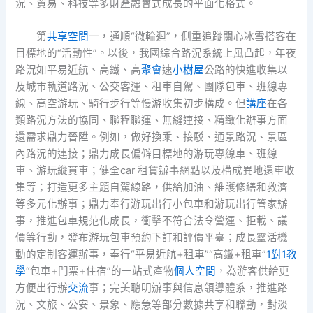
況、貿易、科技等多財產融會式成長的平面化格式。
第
共享空間
一，通順“微輪迴”，側重追蹤關心冰雪搭客在
目標地的“活動性”。以後，我國綜合路況系統上風凸起，年夜
路況如平易近航、高鐵、高
聚會
速
小樹屋
公路的快進收集以
及城市軌道路況、公交客運、租車自駕、團隊包車、班線專
線、高空游玩、騎行步行等慢游收集初步構成。但
講座
在各
類路況方法的協同、聯程聯運、無縫連接、精緻化辦事方面
還需求鼎力晉陞。例如，做好換乘、接駁、通景路況、景區
內路況的連接；鼎力成長偏僻目標地的游玩專線車、班線
車、游玩縱貫車；健全car 租賃辦事網點以及構成異地還車收
集等；打造更多主題自駕線路，供給加油、維護修繕和救濟
等多元化辦事；鼎力奉行游玩出行小包車和游玩出行管家辦
事，推進包車規范化成長，衝擊不符合法令營運、拒載、議
價等行動，發布游玩包車預約下訂和評價平臺；成長靈活機
動的定制客運辦事，奉行“平易近航+租車”“高鐵+租車”
1對1教
學
“包車+門票+住宿”的一站式產物
個人空間
，為游客供給更
方便出行辦
交流
事；完美聰明辦事與信息領導體系，推進路
況、文旅、公安、景象、應急等部分數據共享和聯動，對淡