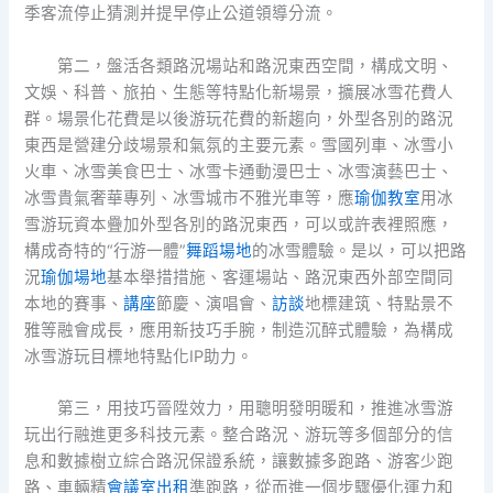
季客流停止猜測并提早停止公道領導分流。
第二，盤活各類路況場站和路況東西空間，構成文明、
文娛、科普、旅拍、生態等特點化新場景，擴展冰雪花費人
群。場景化花費是以後游玩花費的新趨向，外型各別的路況
東西是營建分歧場景和氣氛的主要元素。雪國列車、冰雪小
火車、冰雪美食巴士、冰雪卡通動漫巴士、冰雪演藝巴士、
冰雪貴氣奢華專列、冰雪城市不雅光車等，應
瑜伽教室
用冰
雪游玩資本疊加外型各別的路況東西，可以或許表裡照應，
構成奇特的“行游一體”
舞蹈場地
的冰雪體驗。是以，可以把路
況
瑜伽場地
基本舉措措施、客運場站、路況東西外部空間同
本地的賽事、
講座
節慶、演唱會、
訪談
地標建筑、特點景不
雅等融會成長，應用新技巧手腕，制造沉醉式體驗，為構成
冰雪游玩目標地特點化IP助力。
第三，用技巧晉陞效力，用聰明發明暖和，推進冰雪游
玩出行融進更多科技元素。整合路況、游玩等多個部分的信
息和數據樹立綜合路況保證系統，讓數據多跑路、游客少跑
路、車輛精
會議室出租
準跑路，從而進一個步驟優化運力和