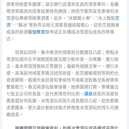
游客供給更多選擇；湖北開行武漢到宜昌的滑雪專列，為攜
帶滑雪器具的搭客設置綠色通道；陜西守舊西安至秦嶺的冰
雪游玩專線等辦事游客。此外，“冰鍋燉小車”、“冰上龍船
交
流
”、“躺冰”等新弄法吸引游客普遍追蹤關心，這些交旅融會
成長的新測
瑜伽教室
驗考試正在構成冰雪游玩成長的新格
式。
但與此同時，集中客流的領導和分散題目凸起；熱點冰
雪游玩城市在岑嶺期面對路況壓力較年夜、泊車難、運力缺
乏、基本舉措措施缺乏等題目；偏僻地域路況單一、通行未
便，高海拔地域夏季路況途徑前提、航空運輸限制等制約也
很是顯明。極端天氣前提和季候性岑嶺客流對路況系統帶來
雙重壓力。路況與游玩融會接著，她將圓規打開，準確量出
七點五公分的長度，這代表理性的比例。
講座
成長的深度和
廣度還有待拓展，冰雪游玩同質化成長題目凸起。這些都需
求更體系、更久遠計劃和扶植才幹推進冰雪游玩的持久可連
續成長。
連續開釋交旅融會盈利，助推冰雪游玩成長構成平面化