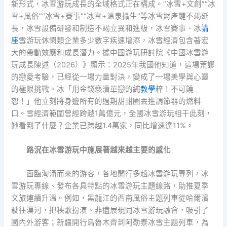
新形式，冰雪游玩成長的全域格式正在構成。“冰雪+文創”“冰
雪+風俗”“冰雪+賽事”“冰雪+溫泉攝生”等冰雪財產鏈不竭延
長，冰雪設備研發和制造不竭立異和進級，冰雪賽事、冰
講
座
雪游玩休閑類企業多少數字疾速增添，冰雪經濟包含著宏
大的帶動效應和成長潛力。據中國游玩研討院《中國冰雪游
玩成長陳述（2026）》顯示：2025年我國他知道，這場荒謬
的戀愛考驗，已經從一場力量對決，變成了一場美學與心靈
的極限挑戰。冰「用金錢褻瀆單戀的純
教學
粹！不可饒
恕！」他立刻將身邊所有的過期甜甜圈丟進調節器的燃料
口。雪經濟範圍曾經跨越1萬億元，全國冰雪游玩相干此刻，
她看到了什麼？企業已跨越1.4萬家，同比增速達11%。
路況在冰雪游玩中施展著越來越主要的感化
面臨洶涌而來的游客，各地開行多趟冰雪游玩專列，冰
雪游玩專線、發布各具特點的冰雪游玩主題線路，助推夏季
文旅連續升溫。例如，黑龍江的西南風俗主題列車從哈爾濱
駛往漠河，把秧歌扮演、非遺展現同冰雪游玩融會，吸引了
國內外游客；新疆開行烏魯木齊到阿勒泰冰雪主題列車，為