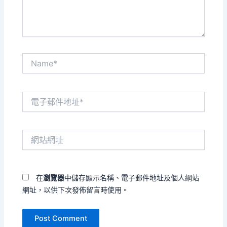
容...
Name*
電
子
郵
件
網
地
站
址
網
*
址
在
瀏覽器
中儲存顯示名稱、電子郵件地址及個人網站
網址，以供下次發佈留言時使用。