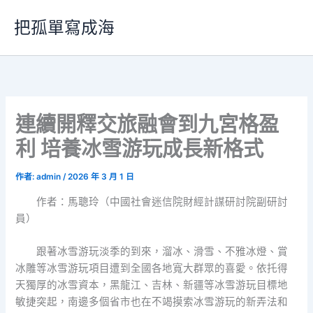
跳
把孤單寫成海
至
主
要
內
容
連續開釋交旅融會到九宮格盈
利 培養冰雪游玩成長新格式
作者:
admin
/
2026 年 3 月 1 日
作者：馬聰玲（中國社會迷信院財經計謀研討院副研討
員）
跟著冰雪游玩淡季的到來，溜冰、滑雪、不雅冰燈、賞
冰雕等冰雪游玩項目遭到全國各地寬大群眾的喜愛。依托得
天獨厚的冰雪資本，黑龍江、吉林、新疆等冰雪游玩目標地
敏捷突起，南邊多個省市也在不竭摸索冰雪游玩的新弄法和