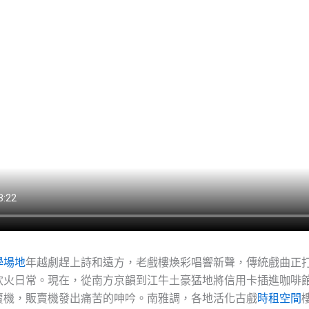
學場地
年越劇趕上詩和遠方，老戲樓煥彩唱響新聲，傳統戲曲正
炊火日常。現在，從南方京韻到江牛土豪猛地將信用卡插進咖啡
賣機，販賣機發出痛苦的呻吟。南雅調，各地活化古戲
時租空間