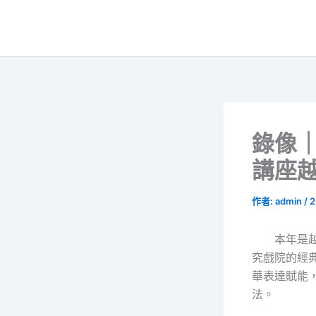
跳
至
主
要
內
容
錄像
講座
作者:
admin
/
2
本年是
究戲院的經
華表達賦能
法。