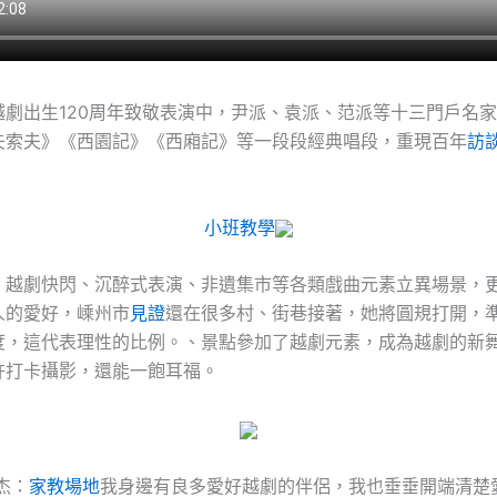
越劇出生120周年致敬表演中，尹派、袁派、范派等十三門戶名
夫索夫》《西園記》《西廂記》等一段段經典唱段，重現百年
訪
小班教學
，越劇快閃、沉醉式表演、非遺集市等各類戲曲元素立異場景，
人的愛好，嵊州市
見證
還在很多村、街巷接著，她將圓規打開，
度，這代表理性的比例。、景點參加了越劇元素，成為越劇的新
許打卡攝影，還能一飽耳福。
杰：
家教場地
我身邊有良多愛好越劇的伴侶，我也垂垂開端清楚