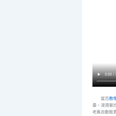
當百
教
壘，浸潤著
老舊自動販