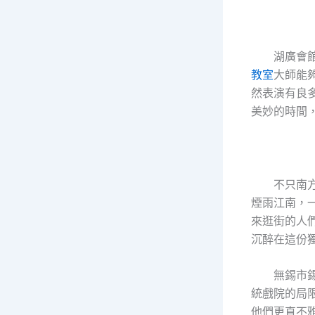
湖廣會
教室
大師能
然表演有良
美妙的時間
不只南
煙雨江南，
來逛街的人
沉醉在這份
無錫市
統戲院的局
他們更直不