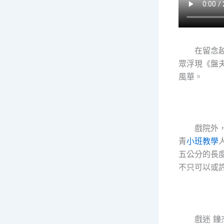
在留念
眾浮現《盤
風華。
戲院外
青
小班教學
五公分的長
不只可以或
戲迷 鐘