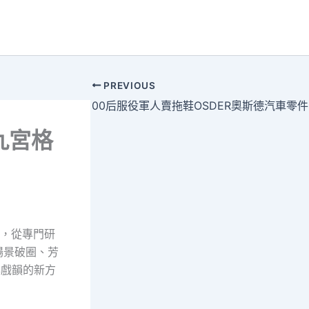
PREVIOUS
00后服役軍人賣拖鞋OSDER奧斯德汽車零件
九宮格
動，從專門研
場景破圈、芳
年戲韻的新方