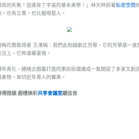
徹底的失衡！這違背了宇宙的基本美學！」林天秤抓著
私密空間
叫。也有立異，也比擬吸惹人。
劇梅花獎取得者 王濱梅：我們此刻越劇正芳華，它的芳華是一直
狀況上，它佈滿著豪情。
體年青化，繚繞古戲臺打造的東前街還連成一氣開設了多家文創
邊產物，來切近年青人的審美。
綿傳雅韻 戲樓煥彩
共享會議室
續弦音