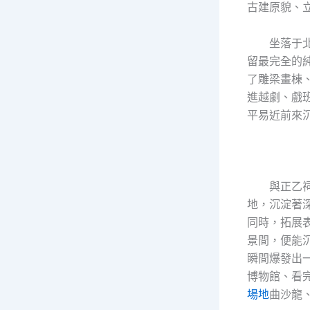
古建原貌、
坐落于
留最完全的
了雕梁畫棟
進越劇、戲
平易近前來
與正乙
地，沉淀著
同時，拓展
景間，便能
瞬間爆發出
博物館、看
場地
曲沙龍