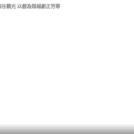
演往觀光 以戲為媒越劇正芳華