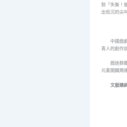
勢「失衡！
出低沉的尖
中國戲
青人的創作
戲迷群
元素開闢周
文脈連