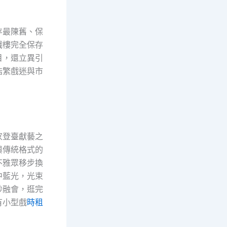
存最陳舊、保
戲樓完全保存
目，還立異引
浩繁戲迷與市
家登臺獻藝之
與傳統格式的
不雅眾移步換
中藍光，光束
妙融會，逛完
有小型戲
時租