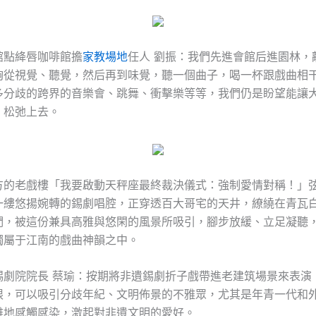
館點絳唇咖啡館擔
家教場地
任人 劉振：我們先進會館后進園林，
夠從視覺、聽覺，然后再到味覺，聽一個曲子，喝一杯跟戲曲相
多分歧的跨界的音樂會、跳舞、衝擊樂等等，我們仍是盼望能讓
，松弛上去。
方的老戲樓「我要啟動天秤座最終裁決儀式：強制愛情對稱！」
一縷悠揚婉轉的錫劇唱腔，正穿透百大哥宅的天井，繚繞在青瓦
們，被這份兼具高雅與悠閑的風景所吸引，腳步放緩、立足凝聽
獨屬于江南的戲曲神韻之中。
錫劇院院長 蔡瑜：按期將非遺錫劇折子戲帶進老建筑場景來表演
限，可以吸引分歧年紀、文明佈景的不雅眾，尤其是年青一代和
雅地感觸感染，激起對非遺文明的愛好。