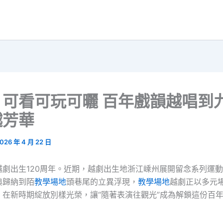
｜可看可玩可曬 百年戲韻越唱到
越芳華
026 年 4 月 22 日
越劇出生120周年。近期，越劇出生地浙江嵊州展開留念系列運
典歸納到陌
教學場地
頭巷尾的立異浮現，
教學場地
越劇正以多元
，在新時期綻放別樣光榮，讓“隨著表演往觀光”成為解鎖這份百