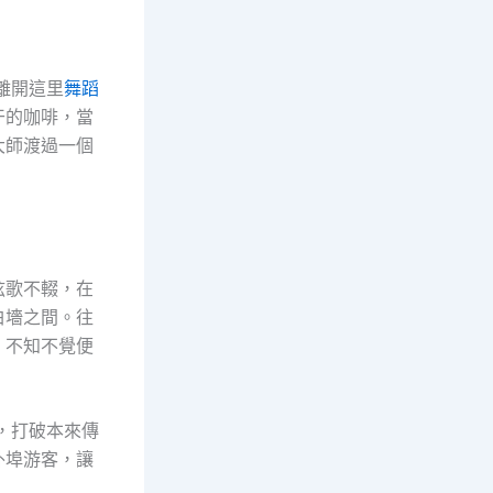
離開這里
舞蹈
干的咖啡，當
大師渡過一個
弦歌不輟，在
白墻之間。往
，不知不覺便
，打破本來傳
外埠游客，讓