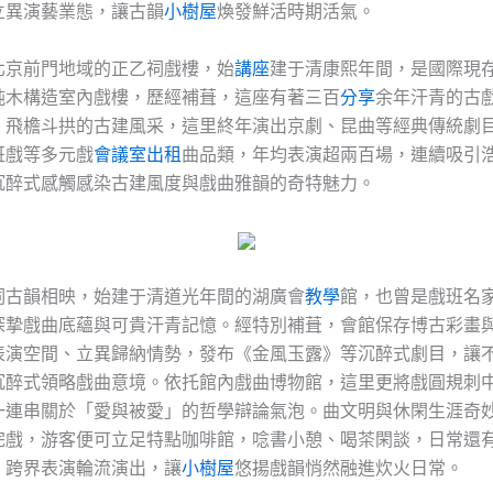
立異演藝業態，讓古韻
小樹屋
煥發鮮活時期活氣。
北京前門地域的正乙祠戲樓，始
講座
建于清康熙年間，是國際現
純木構造室內戲樓，歷經補葺，這座有著三百
分享
余年汗青的古
、飛檐斗拱的古建風采，這里終年演出京劇、昆曲等經典傳統劇
班戲等多元戲
會議室出租
曲品類，年均表演超兩百場，連續吸引
沉醉式感觸感染古建風度與戲曲雅韻的奇特魅力。
祠古韻相映，始建于清道光年間的湖廣會
教學
館，也曾是戲班名
深摯戲曲底蘊與可貴汗青記憶。經特別補葺，會館保存博古彩畫
表演空間、立異歸納情勢，發布《金風玉露》等沉醉式劇目，讓
沉醉式領略戲曲意境。依托館內戲曲博物館，這里更將戲圓規刺
一連串關於「愛與被愛」的哲學辯論氣泡。曲文明與休閑生涯奇
完戲，游客便可立足特點咖啡館，唸書小憩、喝茶閑談，日常還
、跨界表演輪流演出，讓
小樹屋
悠揚戲韻悄然融進炊火日常。