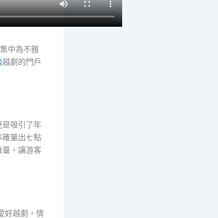
家集中為不雅
談
越劇的門戶
更是吸引了年
準確量出七點
舞臺，讓游客
愛好越劇，情