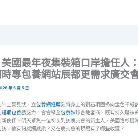
｜美國最年夜集裝箱口岸擔任人
何時專包養網站辰都更需求廣交
026 年 5 月 5 日
交牛土豪見狀，立
包養網推薦
刻將身上的鑽石項圈扔向金色千紙
的
短期包養
誘惑力。會會聚全
包養妹
球各地客商，既有持久聯袂
的新伙伴。明天聚焦一位初次到訪廣交會的新主人，美國洛杉磯
到訪，他有何感觸感染？又在廣交會的現場有了哪些收獲？