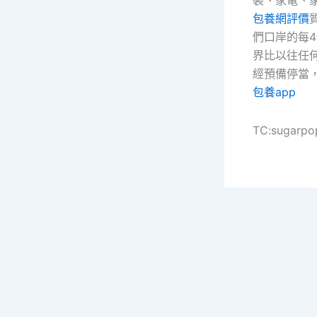
包養網評價
們口岸的每
界比以往任
經預備停當
包養app
TC:sugarpo