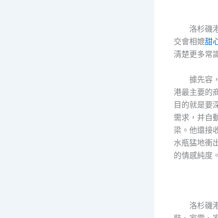
洛杉磯
交會相媲
甜
清楚更多常
據先容
港最主要的
目的就是要
需求，并自
梁。他還接
水瓶猛地衝
的情感純度
洛杉磯
裝、家電、