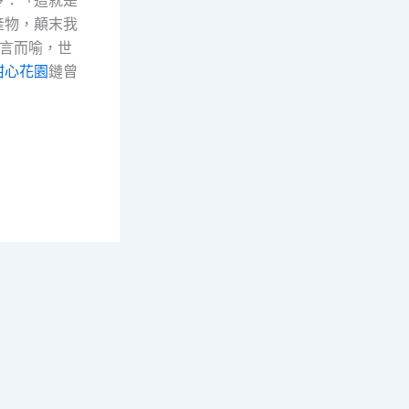
產物，顛末我
言而喻，世
甜心花園
鏈曾