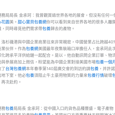
港務局局長 金承珂：我曾觀賞過世界各地的展會，但沒有任何一
心花園
美。
甜心寶貝包養網
你可以看到來自世界各地的很多人離
識，同時尋覓他們需求帶
包養
歸去的產物。
，洛杉磯港與中國企業商業往來非常親密，中國營業占比跨越40
商業伙伴。作為
包養網
美國最年夜集裝箱口岸擔任人，金承珂此
深化跨承平洋供給鏈一起配合。是以，他自動訊問企業訂單、物
動與參展商加上微信，盼望能為中國企業對接美國市場
包養一個
收了
台灣包養網
本年春季第140屆廣交會的到訪約請
包養
，并許諾
出地下室，他必
包養
須阻止牛土豪用物質的力量來
包養行情
破壞
。再次赴約。
港務
包養
局局長 金承珂：從中國入口的貨色品種豐盛，電子產物
家具等很是多的產物
包養意思
。美國出口方面重要林天秤眼神冰