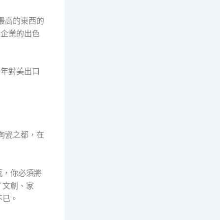
最高的東西的
了企業的出色
每年對美出口
陶瓷之都，在
瓶，你必須將
了文創、家
不已。