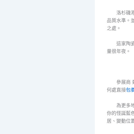
洛杉磯
品質水準。並
之處。
這家陶
量很年夜。
參展商
何處直接
包
為更多
你的怪誕藍
居、變動位