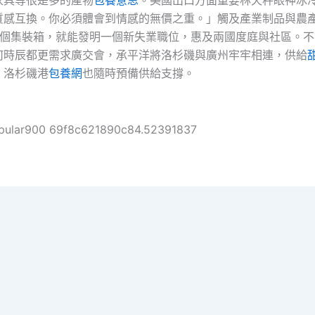
質感互換。你必須體會到情感的無價之重。」觸及產業制品與農
4個集裝箱，就能發明一個新失業職位，惠及兩國度庭與社區。不
何時辰都更需求廣交會，承平洋將洛杉磯與廣州牢牢相連，供給
，洛杉磯港
包養網
也隨時預備供給支撐。
pular900 69f8c621890c84.52391837