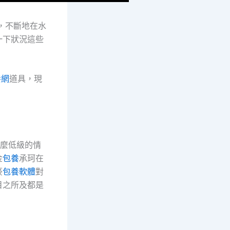
，不斷地在水
一下狀況這些
養網
道具，現
麼低級的情
金
包養
承珂在
豪
包養軟體
對
目之所及都是