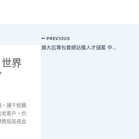
PREVIOUS
擴大后專包養網站備人才儲蓄 中國男籃組織短訓營
：世界
會
鶴，讓千紙鶴
的老客戶，也
港務局局長金