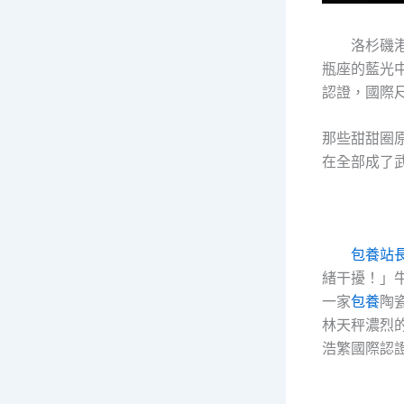
洛杉磯
瓶座的藍光
認證，國際
那些甜甜圈
在全部成了
包養站
緒干擾！」
一家
包養
陶
林天秤濃烈
浩繁國際認證