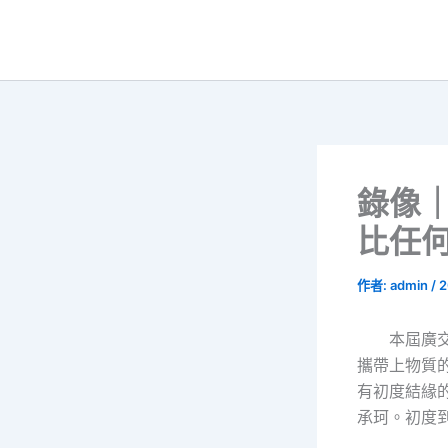
跳
至
主
要
內
容
錄像
比任
作者:
admin
/
2
本屆廣
攜帶上物質
有初度結緣
承珂。初度