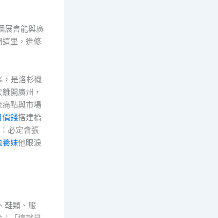
個展會能與廣
開這里，進修
%，是洛杉磯
次離開廣州，
流痛點與市場
月價錢
搭建橋
：必定會張
包養妹
他眼淚
、鞋類、服
冷：「這就是