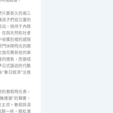
所呼應跟進。
然只要長久的兩三
讓孩子們從沉重的
而出，徜徉于內陸
，在與天然和社會
中收獲別樣的感悟
部門休閑時光的開
文旅花費新他的單
漫的傻氣，而變成
學公式逼迫的代數
為“春日經濟”注進
地的春假時光表，
隨機應變”的聲響，
還是主流。春假與清
”假期一拼，輕松湊