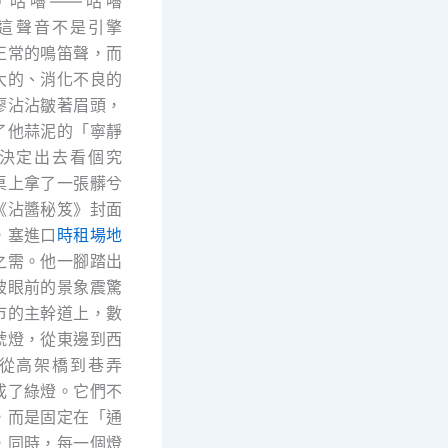
「咕嚕——咕嚕
這聲音不是引擎
正常的鳴笛聲，而
大的、消化不良的
廖沾沾皺著眉頭，
了他蒜泥的「寧靜
決定出去看個究
桌上拿了一張髒兮
《沾醬秘笈》封面
，塞進口
時租場地
之需。他一腳踏出
被眼前的景象震驚
市的主幹道上，數
號燈，從東邊到西
從高架橋到巷弄
成了綠燈。它們不
，而是固定在「通
，同時，每一個燈