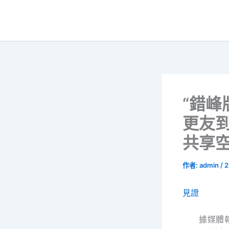
跳
至
主
要
內
容
“錯峰
更友
共享
作者:
admin
/
2
見證
據媒體