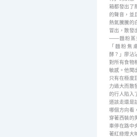
箱都發出了
的聲音，並
熱氣騰騰的
冒出，散發
——麵粉蒸
「麵粉焦
酵？」廖沾
對所有食物
敏感。他聞
只有在極度
力過大而散
的行人陷入
道該走還是
哪個方向看
穿著西裝的
車停在路中
著紅綠燈大