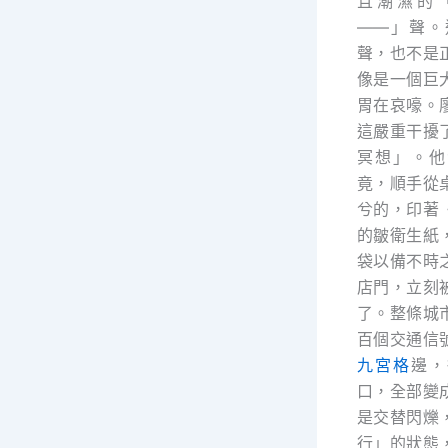
且潮濕的
——」聲。
聲，也不是
像是一個巨
胃在哀嚎。
這嚴重干擾
冥想」。他
竟，順手從
兮的，印著
的皺衛生紙
袋以備不時
店門，立刻
了。整條城
百個交通信
九宮格
邊，
口，全部變
是交替閃爍
行」的狀態