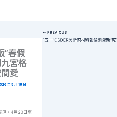
PREVIOUS
版”春假
到九宮格
空間愛
026 年 5 月 16 日
報道，4月23日至