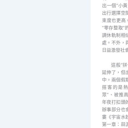
出一個“小
出行選擇空
束度也更高
“零存整取
調休軌制相
處。不外，
日益激發社
這般“
延伸了，但
中。兩個假
搭客的是熱
眾”、被推
年夜打扣頭
辦事部分也
婁《宇宙水
第一章：蒜