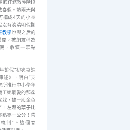
南婁底任務教導階段
啟春假。這兩天與
可構成4天的小長
假沒有湊清明假期
班教學
也與之后的
期錯開，被網友稱為
春假，收獲一眾點
“年齡假”初次寫進
陳述》，明白“支
處所推行中小學年
職工她最愛的那盆
盆栽，被一股金色
了，左邊的葉子比
零點零一公分！帶
軌制”。這個春