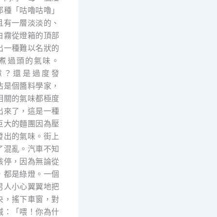
那種「咕嚕咕嚕」
且有一層淡淡的、
白霧從燈箱的頂部
出一種難以名狀的
煮過頭的氣味。
慮？還是過度發
沾是個醬料學家，
相關的氣味都極度
出來了，這是一種
巨大的麵團因為壓
發出的氣味。街上
了混亂。汽車不知
該停，因為無論從
，都是綠燈。一個
男人小心翼翼地把
央，搖下車窗，對
喊：「喂！你為什