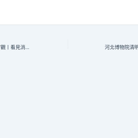
“五一”OSDER奧斯德材料報價消費新“感”觀丨看見消費新潮水 花漾經濟點亮假期