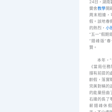
24日，湖
黌舍
教學
開
周末相連，
假。該地春
的熱烈，
小
“五一”假
“錯峰版”
贊。
本年，
《當局任務
撐有前提的
齡假，落實
完美對稱的
的能量扭曲
右邊的長了
薪錯峰休假