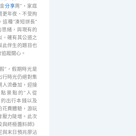
黃金
分享
周”，家庭
間更年夜、不受拘
。這種“湊短拼長”
”的思緒，與現有的
似，確有其公道之
與此伴生的題目也
會追蹤關心。
拼假”，假期時光是
出行時光仍絕對集
期人流疊加，迎接
點景點的“人從
高的出行本錢以及
的花費體驗，游玩
會壓力陡增。此次
餃與終極醬料師》
泥與末日預兆廖沾