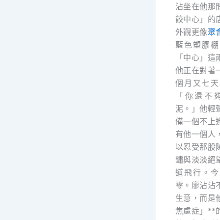
沾坐在他那
餃中心」的
外觀更像
聚
藍色塑膠棚
「中心」這
他正在對著
個月又七天
「你還不
泥。」他輕
備一個不上
有他一個人
以忍受那股
鏽與淡淡絕
道飛行。今
零。廖沾沾
生意，而是
焦慮症」*