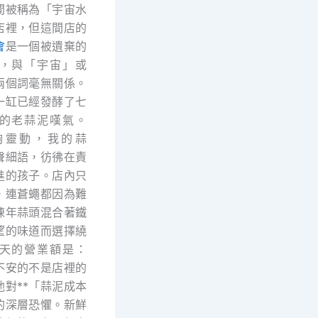
間被稱為「宇宙水
店裡，但這間店的
會
是一個被遺棄的
，與「宇宙」或
兩個詞毫無關係。
一缸已經發酵了七
的老蒜泥嘆氣。
夠靈動，我的蒜
聲細語，彷彿在責
進的孩子。店內只
，連蒼蠅都因為難
陳年蒜頭混合著鐵
望的味道而選擇繞
天的營業額是：
不安的不是店裡的
他對**「蒜泥成本
*的深層恐懼。新鮮