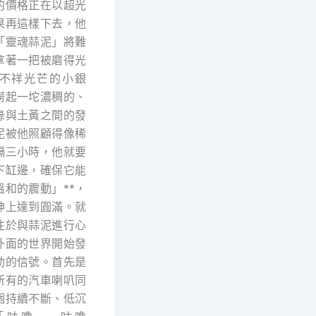
的價格正在以超光
果再這樣下去，他
「靈魂蒜泥」將難
拿著一把被磨得光
不祥光芒的小銀
撈起一坨濃稠的、
綠與土黃之間的發
泥被他照顧得像稀
隔三小時，他就要
下缸邊，確保它能
溫和的震動」**，
神上達到圓滿。就
注於與蒜泥進行心
外面的世界開始發
勁的信號。首先是
所有的汽車喇叭同
個持續不斷、低沉