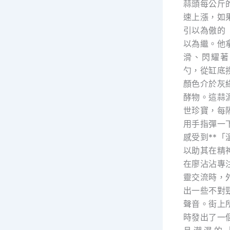
蒜頭每公斤
速上漲，如
引以為傲的
以為繼。他
滑、閃耀著
勺，從缸底
顏色介於灰
酵物。這蒜
世珍寶，每
用手指彈一
感受到**「
以助其在精
在廖沾沾專
靈交流時，
出一些不對
聲音。街上
時發出了一