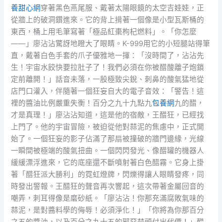
養甜心網
穿著黑色燕尾服、戴著太陽眼鏡的太空吉娃娃，正
從牆上的破洞鑽進來。它的背上揹著一個像是小型瓦斯桶的
東西，桶上用毛筆寫著「極品紅棗枸杞燃料」。「你怎麼
——」廖沾沾驚訝地瞪大了眼睛。K-999用它的小短腿站得筆
直，戴著白色手套的爪子優雅地一揮：「沒時間了，沾沾先
生！宇宙水餃快要拉肚子了！我們必須在你被醋酸離子炮鎖
定前離開！」話音未落，一股極致尖銳、刺鼻的酸氣猛地從
店門口灌入，伴隨著一個狂妄自大的電子音效：「警告！這
裡的醬油比例嚴重失衡！百分之九十九點九
包養網
九的醋，
才是真理！」廖沾沾知道，這是他的宿敵，王醋狂，已經找
上門了。他的宇宙冒險，被迫從他對蒜泥的焦慮中，正式開
始了。一個狂妄的影子佔滿了那扇被撞破的牆門邊緣，光線
一瞬間被極端的酸氣扭曲。一個閃閃發光、像醋罐的機器人
緩緩漂浮進來，它的底座還不斷噴射著白色醋霧。它身上掛
著「醋狂派大勝利」的霓虹燈牌，閃爍得讓人眼睛發疼，同
時發出警報。王醋狂的聲音再次響起，這次帶著金屬回音的
嘲弄，刺耳得像是磨砂紙。「廖沾沾！你那充滿腐敗氣味的
蒜泥，是對醬料學的侮辱！必須淨化！」「你將為你那百分
之五的醬油，以及百分之九十五的邪惡蒜頭付出代價！」醋