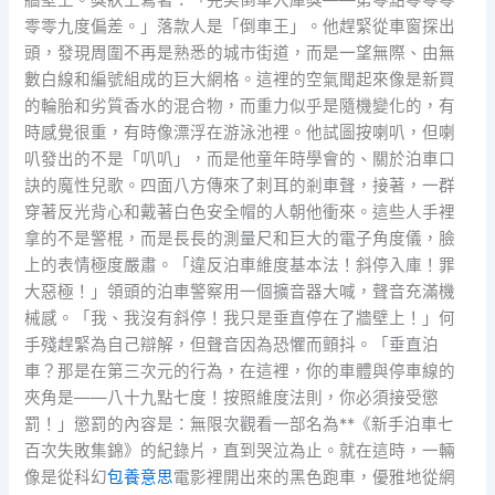
零零九度偏差。」落款人是「倒車王」。他趕緊從車窗探出
頭，發現周圍不再是熟悉的城市街道，而是一望無際、由無
數白線和編號組成的巨大網格。這裡的空氣聞起來像是新買
的輪胎和劣質香水的混合物，而重力似乎是隨機變化的，有
時感覺很重，有時像漂浮在游泳池裡。他試圖按喇叭，但喇
叭發出的不是「叭叭」，而是他童年時學會的、關於泊車口
訣的魔性兒歌。四面八方傳來了刺耳的剎車聲，接著，一群
穿著反光背心和戴著白色安全帽的人朝他衝來。這些人手裡
拿的不是警棍，而是長長的測量尺和巨大的電子角度儀，臉
上的表情極度嚴肅。「違反泊車維度基本法！斜停入庫！罪
大惡極！」領頭的泊車警察用一個擴音器大喊，聲音充滿機
械感。「我、我沒有斜停！我只是垂直停在了牆壁上！」何
手殘趕緊為自己辯解，但聲音因為恐懼而顫抖。「垂直泊
車？那是在第三次元的行為，在這裡，你的車體與停車線的
夾角是——八十九點七度！按照維度法則，你必須接受懲
罰！」懲罰的內容是：無限次觀看一部名為**《新手泊車七
百次失敗集錦》的紀錄片，直到哭泣為止。就在這時，一輛
像是從科幻
包養意思
電影裡開出來的黑色跑車，優雅地從網