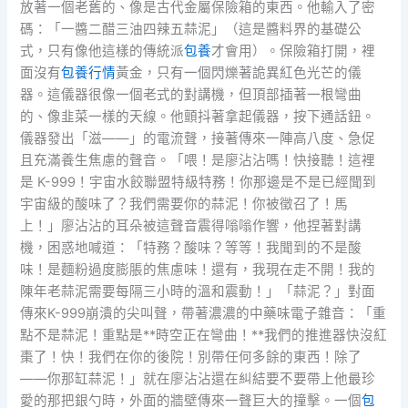
放著一個老舊的、像是古代金屬保險箱的東西。他輸入了密
碼：「一醬二醋三油四辣五蒜泥」（這是醬料界的基礎公
式，只有像他這樣的傳統派
包養
才會用）。保險箱打開，裡
面沒有
包養行情
黃金，只有一個閃爍著詭異紅色光芒的儀
器。這儀器很像一個老式的對講機，但頂部插著一根彎曲
的、像韭菜一樣的天線。他顫抖著拿起儀器，按下通話鈕。
儀器發出「滋——」的電流聲，接著傳來一陣高八度、急促
且充滿養生焦慮的聲音。「喂！是廖沾沾嗎！快接聽！這裡
是 K-999！宇宙水餃聯盟特級特務！你那邊是不是已經聞到
宇宙級的酸味了？我們需要你的蒜泥！你被徵召了！馬
上！」廖沾沾的耳朵被這聲音震得嗡嗡作響，他捏著對講
機，困惑地喊道：「特務？酸味？等等！我聞到的不是酸
味！是麵粉過度膨脹的焦慮味！還有，我現在走不開！我的
陳年老蒜泥需要每隔三小時的溫和震動！」「蒜泥？」對面
傳來K-999崩潰的尖叫聲，帶著濃濃的中藥味電子雜音：「重
點不是蒜泥！重點是**時空正在彎曲！**我們的推進器快沒紅
棗了！快！我們在你的後院！別帶任何多餘的東西！除了
——你那缸蒜泥！」就在廖沾沾還在糾結要不要帶上他最珍
愛的那把銀勺時，外面的牆壁傳來一聲巨大的撞擊。一個
包