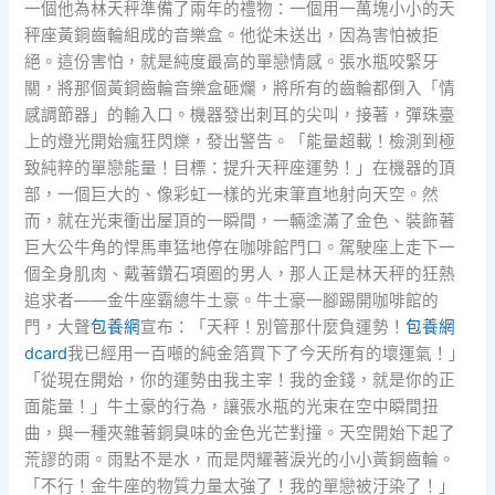
一個他為林天秤準備了兩年的禮物：一個用一萬塊小小的天
秤座黃銅齒輪組成的音樂盒。他從未送出，因為害怕被拒
絕。這份害怕，就是純度最高的單戀情感。張水瓶咬緊牙
關，將那個黃銅齒輪音樂盒砸爛，將所有的齒輪都倒入「情
感調節器」的輸入口。機器發出刺耳的尖叫，接著，彈珠臺
上的燈光開始瘋狂閃爍，發出警告。「能量超載！檢測到極
致純粹的單戀能量！目標：提升天秤座運勢！」在機器的頂
部，一個巨大的、像彩虹一樣的光束筆直地射向天空。然
而，就在光束衝出屋頂的一瞬間，一輛塗滿了金色、裝飾著
巨大公牛角的悍馬車猛地停在咖啡館門口。駕駛座上走下一
個全身肌肉、戴著鑽石項圈的男人，那人正是林天秤的狂熱
追求者——金牛座霸總牛土豪。牛土豪一腳踢開咖啡館的
門，大聲
包養網
宣布：「天秤！別管那什麼負運勢！
包養網
dcard
我已經用一百噸的純金箔買下了今天所有的壞運氣！」
「從現在開始，你的運勢由我主宰！我的金錢，就是你的正
面能量！」牛土豪的行為，讓張水瓶的光束在空中瞬間扭
曲，與一種夾雜著銅臭味的金色光芒對撞。天空開始下起了
荒謬的雨。雨點不是水，而是閃耀著淚光的小小黃銅齒輪。
「不行！金牛座的物質力量太強了！我的單戀被汙染了！」