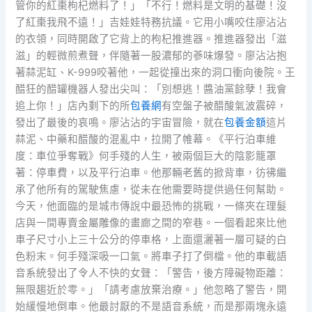
管你的紅棗枸杞燃料了！」「不行！燃料是文明的基礎！沒
了紅棗我飛不遠！」吉娃娃特務抗議。它用小嘴咬住廖沾沾
的衣領，同時開啟了它背上的枸杞推進器。推進器發出「滋
滋」的輕微煎煮聲，伴隨著一股濃郁的蔘味爆發。廖沾沾抱
著蒜泥缸、K-999咬著他，一起從撞出來的洞口衝向後院。王
醋狂的醋罐機器人發出尖叫：「別想逃！醬油黨餘孽！我會
追上你！」店內剩下的所
包養網
有空盤子被醋酸氣波震碎，
發出了最後的哀鳴。廖沾沾的宇宙冒險，就在
包養金額
這片
蒜泥、中藥和醋酸的混亂中，拉開了帷幕。《平行泊車維
度：車位爭奪戰》何手殘的人生，被兩個巨大的陰影籠罩
著：停車費，以及平行泊車。他那輛老舊的掀背車，彷彿繼
承了他所有的駕駛焦慮，從未在他需要時提供過任何幫助。
今天，他面臨的是城市傳說中最恐怖的挑戰，一條夾在理髮
店與一間專賣金屬雕像的畫廊之間的窄巷。一個看起來比他
車子尺寸小上三十公分的停車格，上面還灑著一層可疑的白
色粉末。何手殘深吸一口氣。將車子打了倒檔。他的車載語
音系統發出了令人不快的女聲：「警告，後方障礙物距離：
無限趨近於零。」「請考慮放棄治療。」他忽略了警告，開
始緩慢地倒車。他最討厭的不是語音系統，而是那兩塊永遠