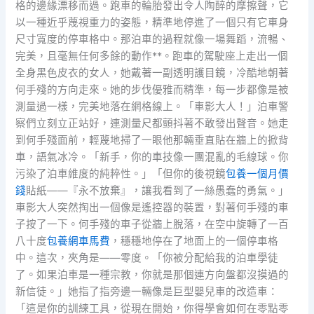
格的邊緣漂移而過。跑車的輪胎發出令人陶醉的摩擦聲，它
以一種近乎蔑視重力的姿態，精準地停進了一個只有它車身
尺寸寬度的停車格中。那泊車的過程就像一場舞蹈，流暢、
完美，且毫無任何多餘的動作**。跑車的駕駛座上走出一個
全身黑色皮衣的女人，她戴著一副透明護目鏡，冷酷地朝著
何手殘的方向走來。她的步伐優雅而精準，每一步都像是被
測量過一樣，完美地落在網格線上。「車影大人！」泊車警
察們立刻立正站好，連測量尺都顫抖著不敢發出聲音。她走
到何手殘面前，輕蔑地掃了一眼他那輛垂直貼在牆上的掀背
車，語氣冰冷。「新手，你的車技像一團混亂的毛線球。你
污染了泊車維度的純粹性。」「但你的後視鏡
包養一個月價
錢
貼紙——『永不放棄』，讓我看到了一絲愚蠢的勇氣。」
車影大人突然掏出一個像是遙控器的裝置，對著何手殘的車
子按了一下。何手殘的車子從牆上脫落，在空中旋轉了一百
八十度
包養網車馬費
，穩穩地停在了地面上的一個停車格
中。這次，夾角是——零度。「你被分配給我的泊車學徒
了。如果泊車是一種宗教，你就是那個連方向盤都沒摸過的
新信徒。」她指了指旁邊一輛像是巨型嬰兒車的改造車：
「這是你的訓練工具，從現在開始，你得學會如何在零點零