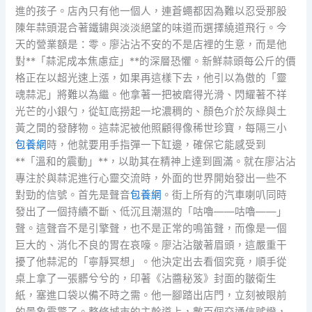
進的孩子。店內只有他一個人，連蒼蠅都因為難以忍受那股
陳年蒜頭混合著鐵鏽與淡淡絕望的味道而選擇繞道飛行。今
天的營業額是：零。廖沾沾不安的不是店裡的生意，而是他
對**「蒜泥成本焦慮症」**的深層恐懼。新鮮蒜頭每公斤的價
格正在以超光速上漲，如果再這樣下去，他引以為傲的「靈
魂蒜泥」將難以為繼。他拿著一把被磨得光滑、閃耀著不祥
光芒的小銀勺，從缸底撈起一坨濃稠的、顏色介於灰綠與土
黃之間的發酵物。這蒜泥被他照顧得像稀世珍寶，每隔三小
包養網
時，他就要用手指彈一下缸邊，確保它能感受到
**「溫和的震動」**，以助其在精神上達到圓滿。就在廖沾沾
專注於與蒜泥進行心靈交流時，外面的世界開始發出一些不
對勁的信號。首先是聲音
包養網
。街上所有的汽車喇叭同時
發出了一個持續不斷、低沉且潮濕的「咕嚕——咕嚕——」
聲。這聲音不是引擎聲，也不是正常的鳴笛聲，而像是一個
巨大的、消化不良的胃在哀嚎。廖沾沾皺著眉頭，這嚴重干
擾了他蒜泥的「寧靜冥想」。他決定出去看個究竟，順手從
桌上拿了一張髒兮兮的，印著《沾醬秘笈》封面的皺衛生
紙，塞進口袋以備不時之需。他一腳踏出店門，立刻被眼前
的景象震驚了。整條城市的主幹道上，數百個交通信號燈，