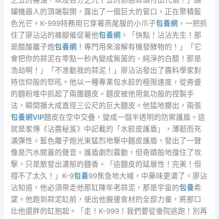
罐機器人的頂端裂開，露出了一個巨大的管口，正在聚積藍
色光芒。K-999特務用它穿著燕尾服的小爪子
包養網
，一把抓
住了廖沾沾的褲腳催促著他
包養網
。「快點！沾沾先生！那
是醋酸離子炮
包養網
！專門用來溶解有機發酵物的！」「它
會把你的蒜泥在零點一秒內變成無菌的、純淨的白醋！那是
浩劫啊！」「不准動我的蒜泥！」廖沾沾發出了醬料學家對
待信仰般的怒吼。他以一種專業包水餃的極限速度，從旁邊
的麵粉堆中抓起了兩團麵皮。麵皮被他用氣功般的捏製手
法，瞬間擴大成直徑三公尺的巨大麵皮。他猛地擲出，兩張
包養網VIP
麵皮在空中交疊，變成一個半透明的防禦護盾。這
就是家傳《沾醬秘笈》中記載的「水餃皮護盾」，薄韌而充
滿彈性。藍色離子炮光束猛烈地擊中麵皮護盾，發出了一聲
像是汽水開蓋的聲音。護盾劇烈震動，但奇蹟般地擋住了攻
擊，只是散發出濃郁的麵香。「這麵皮的延展性！完美！但
撐不了太久！」K-9
包養
99焦急地大喊，中藥味更濃了。廖沾
沾知道，他必須帶走他那缸陳年老蒜泥，那是宇宙的
包養
希
望。他跑到蒜泥缸前，使出他搬運食材的全部力量，將那口
比他還胖的缸抱起。「走！K-999！我們要從後院逃跑！別再