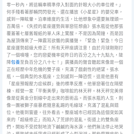
零一秒內，將這輛車精準停入對面的針眼大小的車位裡。」
何手殘看著那輛閃閃發光、還在播放《小星星》的嬰兒車，
感到一陣眩暈。泊車維度的生活，比他想象中還要無理頭一
百萬倍。《失控的星座運勢與單戀狂想曲》張水瓶從他那張
覆蓋著七層舊報紙的單人床上驚醒，不是因為鬧鐘，而是因
為屋頂傳來了一陣震耳欲聾的廣播聲。「緊急！緊急！今日
星座運勢超級大修正！所有天秤座請注意！由於月球剛剛打
了一個噴嚏，您的戀愛機率從昨日的百分之九十九點九，陡
降
包養
至負百分之八十七！」廣播員的聲音聽起來像是一個
正在經歷中年危機的雙子座，充滿了戲劇性的絕望。張水
瓶，一個典型的水瓶座，立刻感到一陣恐慌，這是他患有
「星座預報壓力症候群」後的標準反應。他單戀著住在隔壁
棟、經營一家「平衡美學」咖啡館的林天秤。林天秤完美得
像是從黃金分割線中走出來的藝術品。而張水瓶的人生，則
像一團被獅子座暴君隨意亂踢的毛線球，充滿了混亂與錯
位。他衝到窗邊，往外看去。整座城市已經因為這個突如其
來的「超級修正」而陷入了荒謬的混亂。街道上的雙魚座
們，開始不受控制地流下鹹鹹的海水淚，他們無法停止地哭
泣，導致城市低窪處已經形成了小型潟湖。那些摩羯座的上