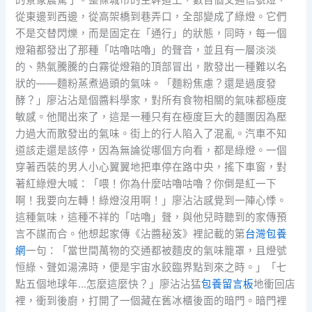
從東邊到西邊，從高架橋到巷弄口，全部變成了綠燈。它們
不是交替閃爍，而是固定在「通行」的狀態，同時，每一個
燈箱都發出了那種「咕嚕咕嚕」的聲音，並且有一層淡淡
的、熱氣騰騰的白霧從燈箱的頂部冒出，散發出一種難以名
狀的——麵粉蒸煮過頭的氣味。「麵粉焦慮？還是過度發
酵？」廖沾沾是個醬料學家，對所有食物相關的氣味都極度
敏感。他聞出來了，這是一種只有在極度巨大的麵團因為壓
力過大而散發出的氣味。街上的行人陷入了混亂。汽車不知
道該走還是該停，因為無論從哪個方向看，都是綠燈。一個
穿著西裝的男人小心翼翼地把車停在路中央，搖下車窗，對
著紅綠燈大喊：「喂！你為什麼咕嚕咕嚕？你倒是紅一下
啊！我要向左轉！綠燈沒用啊！」廖沾沾感覺到一陣心悸。
這種氣味，這種不祥的「咕嚕」聲，與他兒時聽到的家傳預
言不謀而合。他想起家傳《沾醬秘笈》裡記載的第
台灣包養
網
一句：「當世間萬物的交通都被麵皮的氣味籠罩，且燈號
恒綠、聲如湯沸時，便是宇宙水餃臨界點到來之時。」「七
點五個地球年…怎麼這麼快？」廖沾沾猛
包養留言板
地衝回店
裡，衝到後廚，打開了一個藏在舊冰櫃後面的暗門。暗門裡