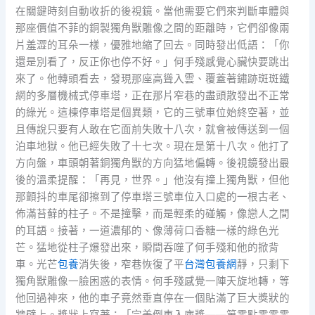
在關鍵時刻自動收折的後視鏡。當他需要它們來判斷車體與
那座價值不菲的銅製獨角獸雕像之間的距離時，它們卻像兩
片羞澀的耳朵一樣，優雅地縮了回去。同時發出低語：「你
還是別看了，反正你也停不好。」何手殘感覺心臟快要跳出
來了。他轉頭看去，發現那座高聳入雲、覆蓋著鏽跡斑斑鐵
網的多層機械式停車塔，正在那片窄巷的盡頭散發出不正常
的綠光。這棟停車塔是個異類，它的三號車位始終空著，並
且傳說只要有人敢在它面前失敗十八次，就會被傳送到一個
泊車地獄。他已經失敗了十七次。現在是第十八次。他打了
方向盤，車頭朝著銅獨角獸的方向猛地偏轉。後視鏡發出最
後的溫柔提醒：「再見，世界。」他沒有撞上獨角獸，但他
那顫抖的車尾卻擦到了停車塔三號車位入口處的一根古老、
佈滿苔蘚的柱子。不是撞擊，而是輕柔的碰觸，像戀人之間
的耳語。接著，一道濃郁的、像薄荷口香糖一樣的綠色光
芒。猛地從柱子爆發出來，瞬間吞噬了何手殘和他的掀背
車。光芒
包養
消失後，窄巷恢復了平
台灣包養網
靜，只剩下
獨角獸雕像一臉困惑的表情。何手殘感覺一陣天旋地轉，等
他回過神來，他的車子竟然垂直停在一個貼滿了巨大獎狀的
牆壁上。獎狀上寫著：「完美倒車入庫獎——第零點零零零