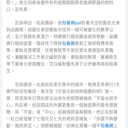
恕！」他立刻將身邊所有的過期甜甜圈丟進調節器的燃料
口。足失業。
告訴明白，拓崗擴容，她
包養網ppt
對著天空的藍色光束
刺出圓規，試圖在單戀傻氣中找到一個可被量化的數學公
式。全力發掘失業潛力。持續實行穩崗擴容提質舉動，延續
實行穩崗返還、階段性下降掉
包養網
業和工傷保險費率政
策，重點支撐建筑、住宿餐飲等平易近營企業穩固失業職
位。兼顧盤活工作單元編制存量，重點面向教導、醫療衛生
等下層單元發掘職位，空白編制優先用于公然僱用高校結業
生。
告訴請求，在高校結業生集中的城市，每周至多舉行1次
專門研究性僱用、每月至《宇宙水餃與終極醬料師》第一
章：蒜泥與末日預兆廖沾沾坐在他那間被稱為「宇宙水餃中
心」的店裡，但這間店的外觀更像是一個被遺棄的藍色塑膠
棚，與「宇宙」或「中心」這兩個詞毫無關係。他正在對著
一缸已經發酵了七個月又七天的老蒜泥嘆氣。「你還不夠靈
動，我的蒜泥。」他輕聲細語，彷彿在責備一個不
包養網
上