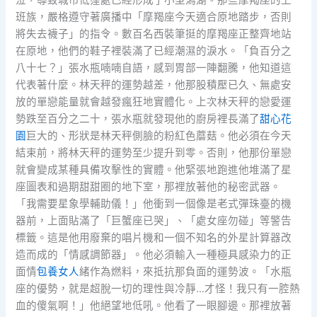
班族，嚴格遵守著廣播中「摩羯座今天適合原地踏步，否則
將失去襪子」的指令。數百名西裝筆挺的摩羯座正整齊地站
在原地，他們的鞋子裡裝滿了已經潮濕的淚水。「負百分之
八十七？」張水瓶喃喃自語，感到胃部一陣翻騰，他知道這
代表著什麼。林天秤的運勢越差，他那股積壓已久、無處安
放的單戀能量就會越發瘋狂地實體化。上次林天秤的戀愛運
勢跌至百分之二十，張水瓶就發現他的廚房裡長滿了
甜心花
園
巨大的、形狀是林天秤側臉的粉紅色蘑菇。他必須在今天
結束前，將林天秤的運勢至少提升到零。否則，他那份單戀
就會變成某種具備攻擊性的實體。他緊張地跑進他堆滿了星
座圖表和過期甜甜圈的地下室，那裡放著他的秘密武器。
「我需要星象學輔助儀！」他衝到一個像是老式彈珠臺的機
器前，上面貼滿了「巨蟹座已哭」、「處女座勿碰」等警告
標籤。這是他用廢棄的唱片機和一個不知名的外星計算器改
造而成的「情感調節器」。他必須輸入一種極具感染力的正
面情
包養女人
緒作為燃料，來抵抗那負面的運勢波。「水瓶
座的優勢，就是超脫一切的理性與冷靜…才怪！我只有一腔熱
血的傻氣啊！」他絕望地低吼。他看了一眼腳邊。那裡放著