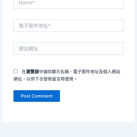
電
子
郵
件
網
地
站
址
網
*
址
在
瀏覽器
中儲存顯示名稱、電子郵件地址及個人網站
網址，以供下次發佈留言時使用。