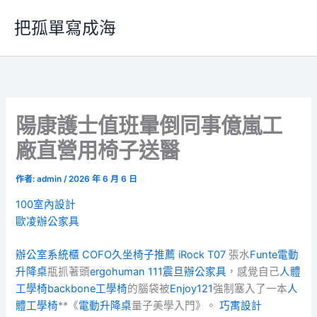
跳
把孤單寫成海
至
主
要
內
容
陽康護士值班暈倒同事億嵐工
廠直營用椅子送醫
作者:
admin
/
2026 年 6 月 6 日
100室內設計
歐凌辦公家具
辦公室系統櫃
COFO
久坐椅子推薦
iRock T07
張水
Funte電動
升降桌
瓶抓著頭
ergohuman 111
震旦辦公家具
，感覺自己
人體
工學椅
backbone工學椅
的腦袋被
Enjoy121
強制塞入了一本
人
體工學椅
**《
電動升降桌
量子美學入門》。
巧寓設計