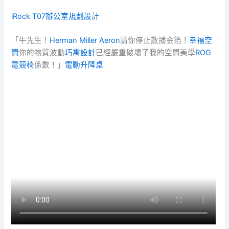
iRock T07
辦公室規劃設計
「牛先生！
Herman Miller Aeron
請你停止散播金箔！
幸福空
間
你的物質波動
巧寓設計
已經嚴重破壞了我的空間美學
ROG
電競椅
係數！」
電動升降桌