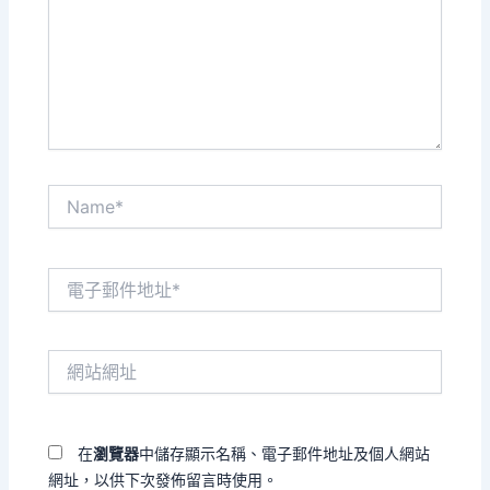
輸
入
內
容...
Name*
電
子
郵
件
網
地
站
址
網
*
址
在
瀏覽器
中儲存顯示名稱、電子郵件地址及個人網站
網址，以供下次發佈留言時使用。