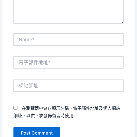
容...
Name*
電
子
郵
件
網
地
站
址
網
*
址
在
瀏覽器
中儲存顯示名稱、電子郵件地址及個人網站
網址，以供下次發佈留言時使用。