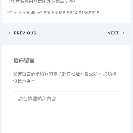
（作者為幾內亞比紹外貿總局局長）
TC:osder9follow7 69ff5dd38f5624.91568628
PREVIOUS
NEXT
發佈留言
發佈留言必須填寫的電子郵件地址不會公開。
必填欄
位標示為
*
請
在
這
裡
輸
入
內