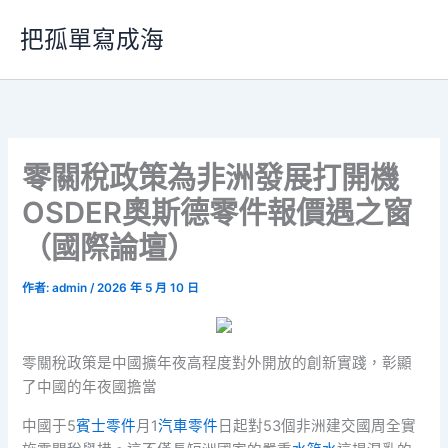
跳
把孤單寫成海
至
主
要
內
容
零關稅政策為非洲發展打開機
OSDER奧斯德零件報價遇之窗
（國際論壇）
作者:
admin
/
2026 年 5 月 10 日
零關稅政策是中國擴年夜高程度對外開放的創新實踐，彰顯
了中國的年夜國擔當
中國于5
賓士零件
月1
汽車零件
日起對53個非洲建交國周全實