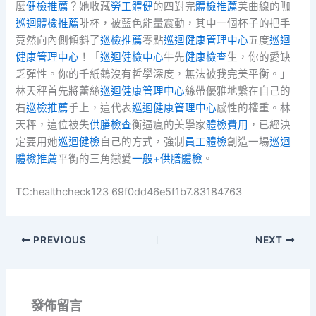
麼
健檢推薦
？她收藏
勞工體健
的四對完
體檢推薦
美曲線的咖
巡迴體檢推薦
啡杯，被藍色能量震動，其中一個杯子的把手
竟然向內側傾斜了
巡檢推薦
零點
巡迴健康管理中心
五度
巡迴
健康管理中心
！「
巡迴健檢中心
牛先
健康檢查
生，你的愛缺
乏彈性。你的千紙鶴沒有哲學深度，無法被我完美平衡。」
林天秤首先將蕾絲
巡迴健康管理中心
絲帶優雅地繫在自己的
右
巡檢推薦
手上，這代表
巡迴健康管理中心
感性的權重。林
天秤，這位被失
供膳檢查
衡逼瘋的美學家
體檢費用
，已經決
定要用她
巡迴健檢
自己的方式，強制
員工體檢
創造一場
巡迴
體檢推薦
平衡的三角戀愛
一般+供膳體檢
。
TC:healthcheck123 69f0dd46e5f1b7.83184763
PREVIOUS
NEXT
發佈留言