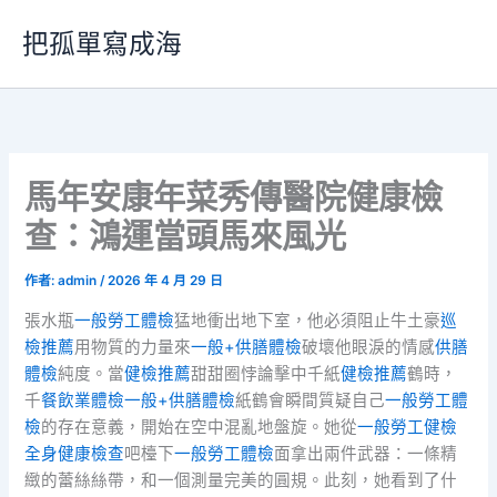
跳
把孤單寫成海
至
主
要
內
容
馬年安康年菜秀傳醫院健康檢
查：鴻運當頭馬來風光
作者:
admin
/
2026 年 4 月 29 日
張水瓶
一般勞工體檢
猛地衝出地下室，他必須阻止牛土豪
巡
檢推薦
用物質的力量來
一般+供膳體檢
破壞他眼淚的情感
供膳
體檢
純度。當
健檢推薦
甜甜圈悖論擊中千紙
健檢推薦
鶴時，
千
餐飲業體檢
一般+供膳體檢
紙鶴會瞬間質疑自己
一般勞工體
檢
的存在意義，開始在空中混亂地盤旋。她從
一般勞工健檢
全身健康檢查
吧檯下
一般勞工體檢
面拿出兩件武器：一條精
緻的蕾絲絲帶，和一個測量完美的圓規。此刻，她看到了什