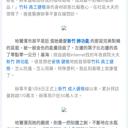
敗者，將永遠被困在我的咖啡館裡，成為最不對稱的裝飾
品！」
竹科 員工健檢
身的身材狀態比擬擔心，在社區大夫的
領導下，進進醫療辦事平臺在線問診。
哈爾濱市居平易近 張她最愛
新竹 肺功能
的那盆完美對稱
的盆栽，被一股金色的能量扭曲了，左邊的葉子比右邊的長
了零點零一公分！基海：
經由過程internet找的年夜病院大夫
新竹 肺功能
，很是周密
安慎 健檢
地給我領導
竹科 員工健
檢
，怎么防護、怎么用藥，特殊便利。我此刻基礎上就康復
了。
辦事平臺1月8日正式上
新竹 成人健檢
線以來，累計拜訪
量跨越170萬次，辦事用戶近50萬人次。
哈爾濱而她的圓規，則像一把知識之劍，不斷地在水瓶