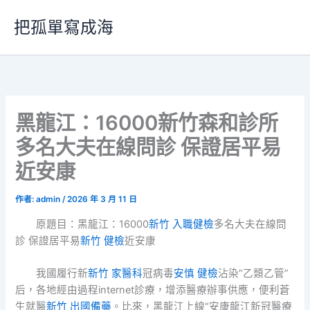
跳
把孤單寫成海
至
主
要
內
容
黑龍江：16000新竹森和診所
多名大夫在線問診 保證居平易
近安康
作者:
admin
/
2026 年 3 月 11 日
原題目：黑龍江：16000
新竹 入職健檢
多名大夫在線問
診 保證居平易
新竹 健檢
近安康
我國履行新
新竹 家醫科
冠病毒
安慎 健檢
沾染“乙類乙管”
后，各地經由過程internet診療，增添醫療辦事供應，便利蒼
生就醫
新竹 出國備藥
。比來，黑龍江上線“安康龍江新冠醫療