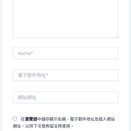
輸
入
內
容...
Name*
電
子
郵
件
網
地
站
址
網
*
址
在
瀏覽器
中儲存顯示名稱、電子郵件地址及個人網站
網址，以供下次發佈留言時使用。