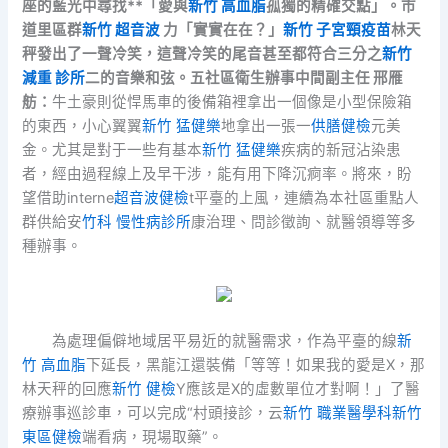
座的藍光中尋找**「愛與
新竹 高血脂
孤獨的精確交點」。市
道里區群
新竹 超音波
力「實實在在？」
新竹 子宮頸疫苗
林天
秤發出了一聲冷笑，這聲冷笑的尾音甚至都符合三分之
新竹
減重 診所
二的音樂和弦。
五
社區衛生辦事中間副主任 邢雁
舫
：
牛土豪則從悍馬車的後備箱裡拿出一個像是小型保險箱
的東西，小心翼翼
新竹 猛健樂
地拿出一張一
供膳健檢
元美
金。尤其是對于一些有基本
新竹 猛健樂
疾病的新冠沾染患
者，經由過程線上及早干涉，能有用下降沉痾率。將來，盼
望借助interne
超音波健檢
t平臺的上風，連續為本社區重點人
群供給安
竹科 慢性病診所
康治理、問診徵詢、就醫領導等多
種辦事。
為處理偏僻地域居平易近的就醫需求，作為平臺的線
新
竹 高血脂
下延長，黑龍江還裝備「等等！如果我的愛是X，那
林天秤的回應
新竹 健檢
Y應該是X的虛數單位才對啊！」了醫
療辦事巡診車，可以完成“村頭接診，云
新竹 職業醫學科
新竹
東區健檢
端看病，現場取藥”。