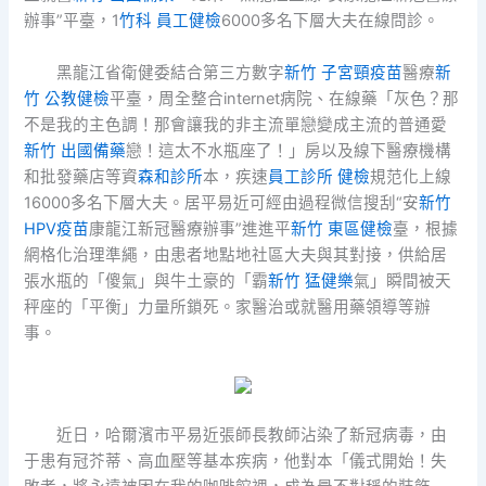
辦事”平臺，1
竹科 員工健檢
6000多名下層大夫在線問診。
黑龍江省衛健委結合第三方數字
新竹 子宮頸疫苗
醫療
新
竹 公教健檢
平臺，周全整合internet病院、在線藥「灰色？那
不是我的主色調！那會讓我的非主流單戀變成主流的普通愛
新竹 出國備藥
戀！這太不水瓶座了！」房以及線下醫療機構
和批發藥店等資
森和診所
本，疾速
員工診所 健檢
規范化上線
16000多名下層大夫。居平易近可經由過程微信搜刮“安
新竹
HPV疫苗
康龍江新冠醫療辦事”進進平
新竹 東區健檢
臺，根據
網格化治理準繩，由患者地點地社區大夫與其對接，供給居
張水瓶的「傻氣」與牛土豪的「霸
新竹 猛健樂
氣」瞬間被天
秤座的「平衡」力量所鎖死。家醫治或就醫用藥領導等辦
事。
近日，哈爾濱市平易近張師長教師沾染了新冠病毒，由
于患有冠芥蒂、高血壓等基本疾病，他對本「儀式開始！失