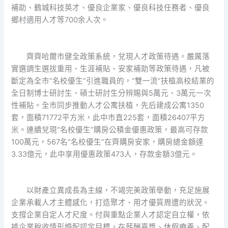
補助、鶴城科技英才、優良企業家、優良科技任務者、優良
鄉村適用人才等700余人次。
齊齊哈爾市健全政策系統，兌現人才政策待遇。嚴厲落
實選調生選拔重用、生涯補貼、安家補助等政策待遇，凡被
斷定為全市“名校優生”引進職員的，“雙一流”扶植高校結業的
全日制博士研討生、碩士研討生分辨賜與5萬元、3萬元一次
性補貼。全市同步推動人才公寓扶植，先后建成公寓1350
套，面積71772平方米，此中市直225套，面積26407平方
米。連續兌現“名校優生”購房公積金優惠政策，最高可存款
100萬元，567名“名校優生”在齊購房安家，購房總金額達
3.33億元，此中享用優惠政策473人，存款金額3億元。
以財產立異成長為主線，不竭完美政策舉動，充足施展
企業承載人才主體感化，打造聚才、用才優質周遭的狀況。
支撐企業自定人才尺度。付與重點企業人才認定自立權，依
據企業稅收情形婚配認定目標，在薪酬嘉獎、休假療養、配