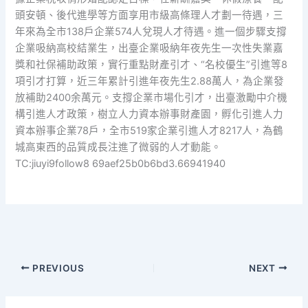
頭安頓、後代進學等方面享用市級高條理人才劃一待遇，三
年來為全市138戶企業574人兌現人才待遇。進一個步驟支撐
企業吸納高校結業生，出臺企業吸納年夜先生一次性失業嘉
獎和社保補助政策，實行重點財產引才、“名校優生”引進等8
項引才打算，近三年累計引進年夜先生2.88萬人，為企業發
放補助2400余萬元。支撐企業市場化引才，出臺激勵中介機
構引進人才政策，樹立人力資本辦事財產園，孵化引進人力
資本辦事企業78戶，全市519家企業引進人才8217人，為鶴
城高東西的品質成長注進了微弱的人才動能。
TC:jiuyi9follow8 69aef25b0b6bd3.66941940
PREVIOUS
NEXT