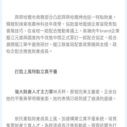
齊齊哈爾市商務部分凸起齊齊哈爾烤肉這一特點財產，
積極對接東南農林科技年夜學，協助當地龍頭企業晉陞焦點
養殖技巧，在省校一起配合推動會議上，高端肉牛brand企業
龍江元盛與國度肉牛改進中間正式簽訂一起配合協定，結合
展開龍江華牛選育研討，龍江縣當局配套政策賜與支撐，政
校企配合推進財產成長。
打造上風特點立異平臺
強大財產人才主力軍
林天秤，那個完美主義者，正坐在
她的平衡美學吧檯後面，她的表情已經到達了崩潰的邊緣。
依托重點財產成長上風，加速構建立異平臺系統，培育
集聚財產立異人才，為經濟成長注進新動能。齊齊哈爾市打