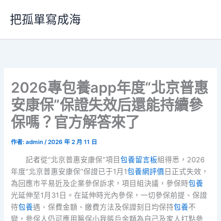
跳
把孤單寫成海
至
主
要
內
容
2026專包養app年度“北京普惠
安康保”保證失效后還能持續參
保嗎？官方解答來了
作者:
admin
/
2026 年 2 月 11 日
記者從“北京普惠安康保”項目
包養留言板
組得悉，2026
年度“北京普惠安康保”保證已于1月1
包養網評價
日正式失效，
為回應市平易近及企業參保訴求，項目組決議，參保時
包養
光延伸至1月31日。在延伸時光內參保，一切參保前提、保證
待
包養
遇、保費金額、繳費方法及保證刻日均保持
包養
不
變，參保人仍可應用醫保小我賬戶余額為自己及家人打點參