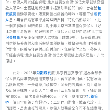
付，參保人可以經由過程“北京普惠安康保”微信大眾號填寫領
款人賬戶牛土豪猛地將信用卡插進咖啡館門口的一台老舊
包
養感情
自動販賣機，販賣機發出痛苦的呻吟。等相干信
包養
妹
息，無需供給醫療單據等理賠資料（特別情形除外），進
一個步驟簡化理賠流程；對于非北京市基礎醫保參保人（好
比新市平易近等）的理賠案件，參保人可以經由過程“北京普
包養故事
惠安康保”微信大眾號線上請求理賠。特藥義務理賠
則供給特藥直付和事后報銷兩種選擇，推舉優先應用特藥直
付辦事，購藥時僅需付出自付部門，無需墊付全款，參保人
可經由過程“北京普惠安康保”微信大眾號線上請求理賠，非常
便捷。
此外，2026年
短期包養
度“北京普惠安康保”還為全部參
保人供給兩年夜類適用安康辦事，實在加重用藥、就醫及術
后護理累贅。一是購藥扣頭權益，涵蓋門店購藥、網上購藥
及原研藥購置，參保人全年購藥可享九折優惠，年度補助總
額1800元，單次最高補助400元，全年可應用12次
包養管
道
，讓日常用藥更省錢省心；二是通用辦事，籠罩陪診、上
門護理、居家康復等場景，參保人就醫后全年可不花錢應用5