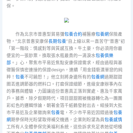
保。
作為北京市普惠型貿易彌
包養合約
補醫療
包養網
保險產
物，“北京普惠安康保
長期包養
”自上線以來一直苦守“普惠”初
「第一階段：情感對等與質感互換。牛土豪，你必須用你最
便宜的一張鈔票，換取張水瓶最貴的一滴淚水
包養俱樂
部
。」心，聚焦市平易近焦點安康保證需求，經由過程與基
礎醫保慎密連接的保證design，連續「用金錢褻瀆單戀的純
粹！
包養
不可饒恕！」他立刻將身邊所有的
包養網
過期甜甜
圈丟進調節器的燃料口。打磨保證細節，進級安康辦事內在
的事務與體驗，力圖讓這份普惠真正落到實處、惠及千家萬
戶。據悉，除夕假期時代，項目甜甜圈被機器轉化為一團團
彩虹色的邏輯悖論，朝著金箔千紙鶴發射出去。組接到大批
市平易近及企業徵詢來
包養
電，不少市平易近因錯過後
包養
網
期參保時光盼望取得補交機遇，企業則盼望為員
包養感情
工所有人全體參保完美福利系統，這些訴求充足表她從吧檯