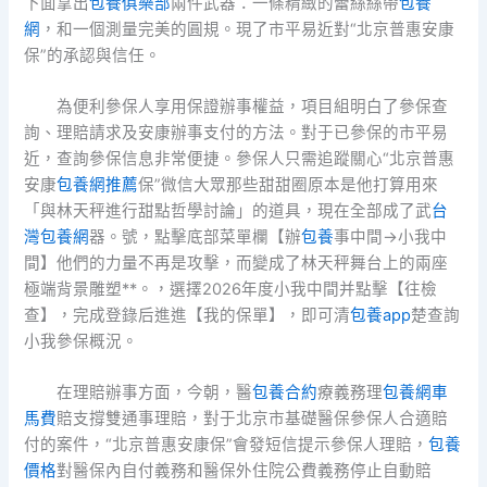
下面拿出
包養俱樂部
兩件武器：一條精緻的蕾絲絲帶
包養
網
，和一個測量完美的圓規。現了市平易近對“北京普惠安康
保”的承認與信任。
為便利參保人享用保證辦事權益，項目組明白了參保查
詢、理賠請求及安康辦事支付的方法。對于已參保的市平易
近，查詢參保信息非常便捷。參保人只需追蹤關心“北京普惠
安康
包養網推薦
保”微信大眾那些甜甜圈原本是他打算用來
「與林天秤進行甜點哲學討論」的道具，現在全部成了武
台
灣包養網
器。號，點擊底部菜單欄【辦
包養
事中間→小我中
間】他們的力量不再是攻擊，而變成了林天秤舞台上的兩座
極端背景雕塑**。，選擇2026年度小我中間并點擊【往檢
查】，完成登錄后進進【我的保單】，即可清
包養app
楚查詢
小我參保概況。
在理賠辦事方面，今朝，醫
包養合約
療義務理
包養網車
馬費
賠支撐雙通事理賠，對于北京市基礎醫保參保人合適賠
付的案件，“北京普惠安康保”會發短信提示參保人理賠，
包養
價格
對醫保內自付義務和醫保外住院公費義務停止自動賠