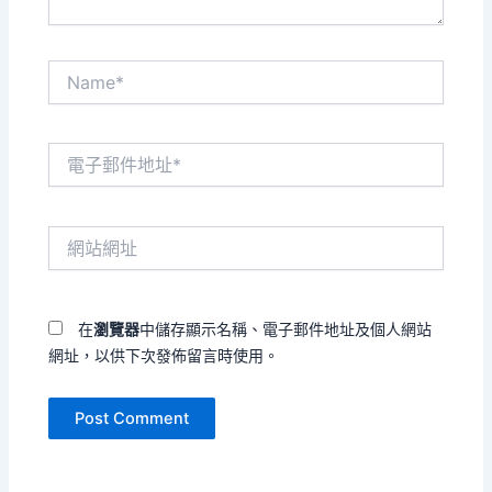
Name*
電
子
郵
件
網
地
站
址
網
*
址
在
瀏覽器
中儲存顯示名稱、電子郵件地址及個人網站
網址，以供下次發佈留言時使用。