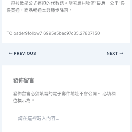
一道被數學公式逼迫的代數題。隨著農村物流“最后一公里”慢
慢買通，商品暢通本錢穩步降落。
TC:osder9follow7 6995e5bec97c35.27807150
PREVIOUS
NEXT
發佈留言
發佈留言必須填寫的電子郵件地址不會公開。
必填欄
位標示為
*
請
在
這
裡