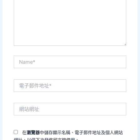
輸
入
內
容...
Name*
電
子
郵
件
網
地
站
址
網
*
址
在
瀏覽器
中儲存顯示名稱、電子郵件地址及個人網站
網址，以供下次發佈留言時使用。