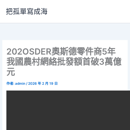
跳
把孤單寫成海
至
主
要
內
容
202OSDER奧斯德零件商5年
我國農村網絡批發額首破3萬億
元
作者:
admin
/
2026 年 2 月 19 日