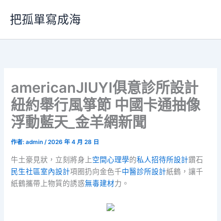
跳
把孤單寫成海
至
主
要
內
容
americanJIUYI俱意診所設計
紐約舉行風箏節 中國卡通抽像
浮動藍天_金羊網新聞
作者:
admin
/
2026 年 4 月 28 日
牛土豪見狀，立刻將身上
空間心理學
的
私人招待所設計
鑽石
民生社區室內設計
項圈扔向金色千
中醫診所設計
紙鶴，讓千
紙鶴攜帶上物質的誘惑
無毒建材
力。