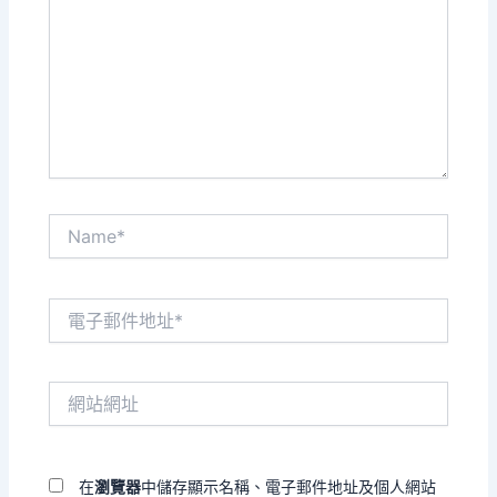
裡
輸
入
內
容...
Name*
電
子
郵
件
網
地
站
址
網
*
址
在
瀏覽器
中儲存顯示名稱、電子郵件地址及個人網站