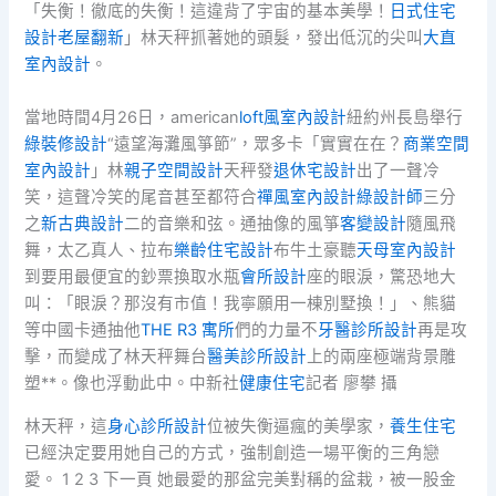
「失衡！徹底的失衡！這違背了宇宙的基本美學！
日式住宅
設計
老屋翻新
」林天秤抓著她的頭髮，發出低沉的尖叫
大直
室內設計
。
當地時間4月26日，american
loft風室內設計
紐約州長島舉行
綠裝修設計
“遠望海灘風箏節”，眾多卡「實實在在？
商業空間
室內設計
」林
親子空間設計
天秤發
退休宅設計
出了一聲冷
笑，這聲冷笑的尾音甚至都符合
禪風室內設計
綠設計師
三分
之
新古典設計
二的音樂和弦。通抽像的風箏
客變設計
隨風飛
舞，太乙真人、拉布
樂齡住宅設計
布牛土豪聽
天母室內設計
到要用最便宜的鈔票換取水瓶
會所設計
座的眼淚，驚恐地大
叫：「眼淚？那沒有市值！我寧願用一棟別墅換！」、熊貓
等中國卡通抽他
THE R3 寓所
們的力量不
牙醫診所設計
再是攻
擊，而變成了林天秤舞台
醫美診所設計
上的兩座極端背景雕
塑**。像也浮動此中。中新社
健康住宅
記者 廖攀 攝
林天秤，這
身心診所設計
位被失衡逼瘋的美學家，
養生住宅
已經決定要用她自己的方式，強制創造一場平衡的三角戀
愛。 1 2 3 下一頁 她最愛的那盆完美對稱的盆栽，被一股金