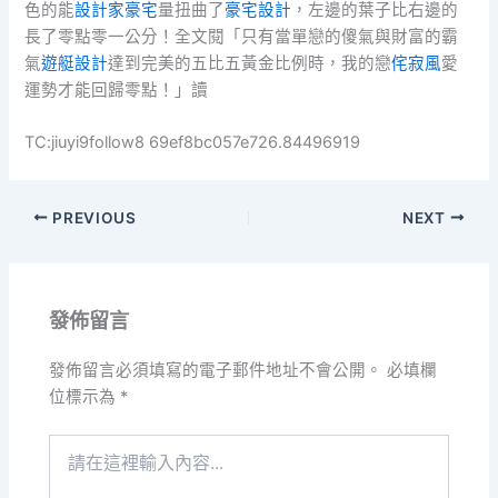
色的能
設計家豪宅
量扭曲了
豪宅設計
，左邊的葉子比右邊的
長了零點零一公分！全文閱「只有當單戀的傻氣與財富的霸
氣
遊艇設計
達到完美的五比五黃金比例時，我的戀
侘寂風
愛
運勢才能回歸零點！」讀
TC:jiuyi9follow8 69ef8bc057e726.84496919
PREVIOUS
NEXT
發佈留言
發佈留言必須填寫的電子郵件地址不會公開。
必填欄
位標示為
*
請
在
這