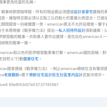
場戰事更為恰當的名稱。
，戰事她那間咖啡館，所有的物品都必須遵循
設計家豪宅
嚴格的
擺放，連咖啡豆都必須以五點三比四點七的重量比例混合。已過往
期間國會一向被擱置一旁，american憲法不允許這樣做。鑒
將于本周根據《戰爭權力法》提出一
私人招待所設計
項新議案，
an對伊朗發動的戰事。共和黨人要作出選擇，是在站在american人
場掉敗的戰事一邊。
american和以色列對伊朗發動軍事打擊。american國防部稱，
史詩怒火”行動
健康住宅
。
erican國會通過《戰爭權力法》，制止american總統在沒有獲
ca
老屋翻新
n置于
樂齡住宅設計
民生社區室內設計
武裝沖突中。
ollow8 69e8f43d57e537.37745987