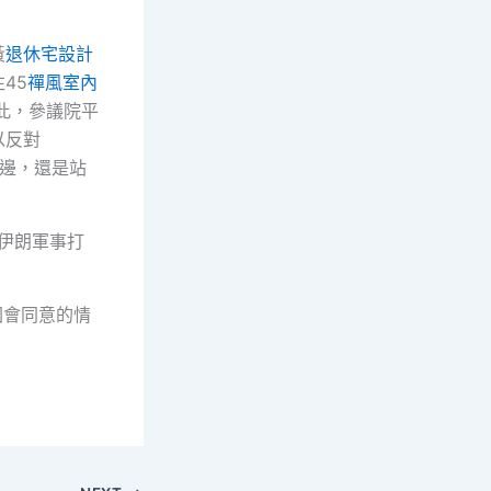
黃
退休宅設計
45
禪風室內
于此，參議院平
以反對
一邊，還是站
對伊朗軍事打
得國會同意的情