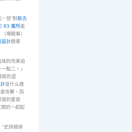
利，但“對
新古
E R3 寓所
能
」（場戰事）
所設計
朗普
氣味的完美協
十一點二。」
徹尾的混
設計
是什么樣
再是攻擊，而
果我的愛是
友間的一起配
，“史詩級掉