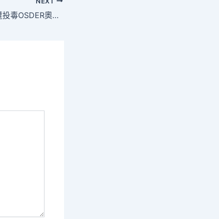
NEXT
嬰兒食物商“喜寶”遭投毒OSDER奧斯德德系車訛詐 奧天時召回產品并啟動調查