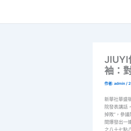
跳
至
主
要
內
容
JIU
袖：對
作者:
admin
/
2
新華社華盛頓
院發表講話，
掉敗”，參
間爆發出一
之八十七點