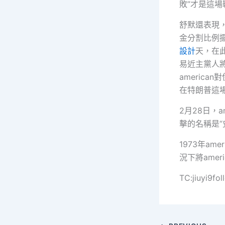
敗”才是這
舒默還表現
金分割比例
設計
天，在此
易近主黨人
americ
在特朗普這
2月28日，
擊的名稱是“
1973年am
況下將ameri
TC:jiuyi9f