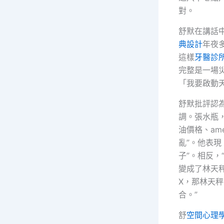
對。
舒默在講話
典設計
年夜多
這樣
牙醫診
完整是一場
「我要啟動
舒默批評認
調。張水瓶
油價格、amer
亂”。他表現
子”。相反，
變成了林天
X，那林天
合。”
舒
空間心理