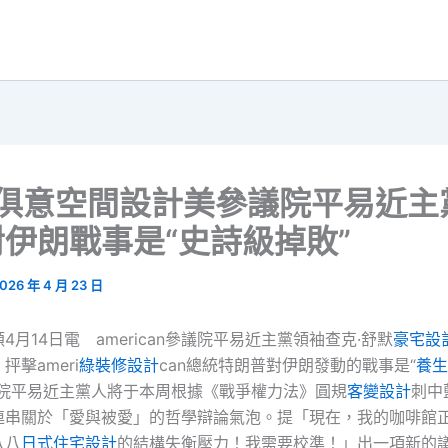
YI俱意空間設計美參議院平易近主
伊朗戰事是“史詩級掉敗”
026 年 4 月 23 日
4月14日電 american參議院平易近主黨領袖查克·舒默
豪宅設
抨擊ameri
綠裝修設計
can總統特朗普對伊朗發動的戰事是“
養生
議院平易近主黨人將于本周根據《戰爭權力法》圓規
客變設計
刺中
連串關於「愛與被愛」的哲學辯論氣泡。提「現在，我的咖啡館
八八
日式住宅設計
的結構失衡壓力！我需要校準！」出一項新的