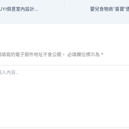
風年夜雨急！本JIUYI俱意室內設計日廣東多地暴雨+強對流來襲 | 溫度記
須填寫的電子郵件地址不會公開。
必填欄位標示為
*