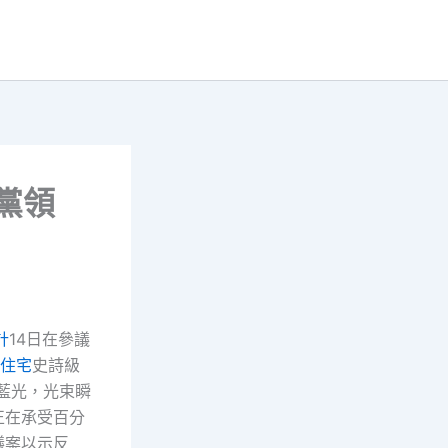
黨領
計
14日在參議
住宅
史詩級
藍光，光束瞬
正在承受百分
議案以示反