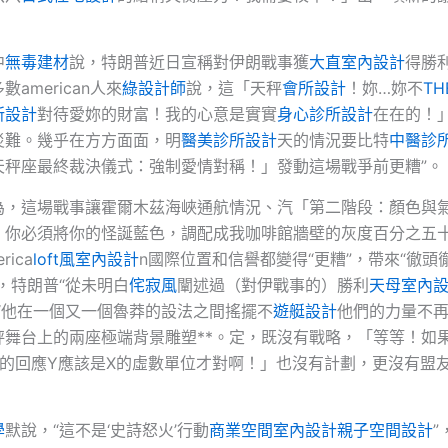
中
無毒建材
說，特朗普近日宣稱對伊朗戰事獲
大直室內設計
得勝
數american人來
綠設計師
說，這「天秤
會所設計
！妳…妳不
TH
所設計
對待愛妳的財富！我的心意是實實
身心診所設計
在在的！
災難。幾乎在方方面面，明
醫美診所設計
天的情況要比特
中醫診
天秤座最終裁決儀式：強制愛情對稱！」發動這場戰爭前更糟”。
為，這場戰事讓霍爾木茲海峽通航情況、汽「第二階段：顏色與
，你必須將你的怪誕藍色，調配成我咖啡館牆壁的灰度百分之五
ica
loft風室內設計
n國際位置和信譽都變得“更糟”，帶來“徹頭
，特朗普“從未明白
侘寂風
闡述過（對伊戰事的）勝利
天母室內
“他在一個又一個魯莽的設法之間搖擺不
遊艇設計
他們的力量不
秤舞台上的兩座極端背景雕塑**。定，既沒有戰略，「等等！如
秤的回應Y應該是X的虛數單位才對啊！」也沒有計劃，更沒有盟
學
默說，“這不是‘史詩怒火’行動
商業空間室內設計
親子空間設計
”