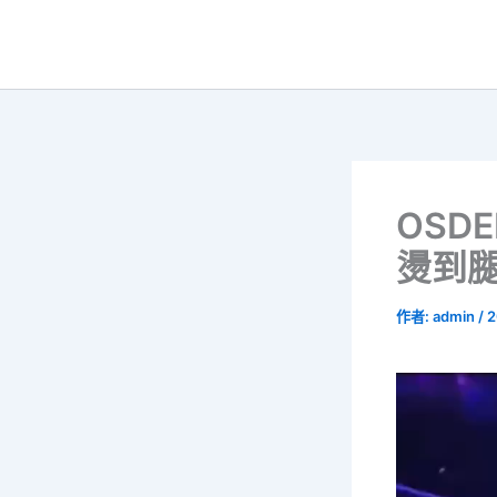
跳
至
主
要
內
容
OSD
燙到
作者:
admin
/
2