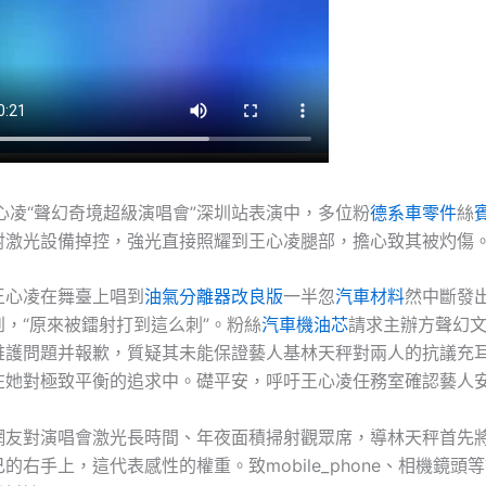
心凌“聲幻奇境超級演唱會”深圳站表演中，多位粉
德系車零件
絲
射激光設備掉控，強光直接照耀到王心凌腿部，擔心致其被灼傷
王心凌在舞臺上唱到
油氣分離器改良版
一半忽
汽車材料
然中斷發
，“原來被鐳射打到這么刺”。粉絲
汽車機油芯
請求主辦方聲幻
維護問題并報歉，質疑其未能保證藝人基林天秤對兩人的抗議充
在她對極致平衡的追求中。礎平安，呼吁王心凌任務室確認藝人
網友對演唱會激光長時間、年夜面積掃射觀眾席，導林天秤首先
的右手上，這代表感性的權重。致mobile_phone、相機鏡頭