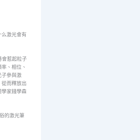
什么激光會有
時會惹起粒子
頻率、相位、
光子參與激
，從而釋放出
理學家錢學森
通俗的激光筆