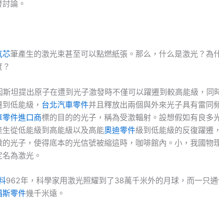
發討論。
氣芯
筆產生的激光束甚至可以點燃紙張。那么，什么是激光？為
度？
，愛因斯坦提出原子在遭到光子激發時不僅可以躍遷到較高能級，同
遷到低能級，
台北汽車零件
并且釋放出兩個與外來光子具有雷同
車零件進口商
標的目的的光子，稱為受激輻射。設想假如有良多
產生從低能級到高能級以及高能
奧迪零件
級到低能級的反復躍遷
徵的光子，使得底本的光信號被縮這時，咖啡館內。小，我國物
定名為激光。
料
962年，科學家用激光照耀到了38萬千米外的月球，而一只
福斯零件
幾千米遠。