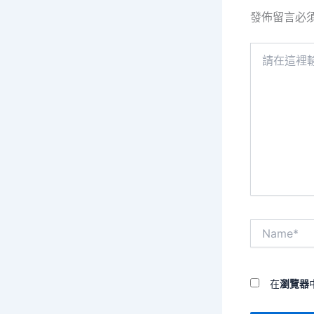
發佈留言必
請
在
這
裡
輸
入
內
容...
Name*
在
瀏覽器