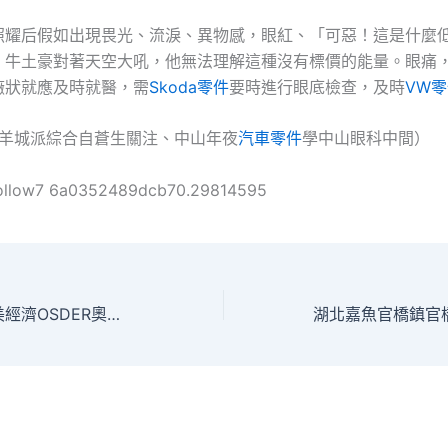
照耀后假如出現畏光、流淚、異物感，眼紅、「可惡！這是什麼
」牛土豪對著天空大吼，他無法理解這種沒有標價的能量。眼痛
癥狀就應及時就醫，需
Skoda零件
要時進行眼底檢查，及時
VW
•羊城派綜合自蒼生關注、中山年夜
汽車零件
學中山眼科中間）
ollow7 6a0352489dcb70.29814595
吉木薩爾種下“甜美經濟OSDER奧斯德材料報價”！