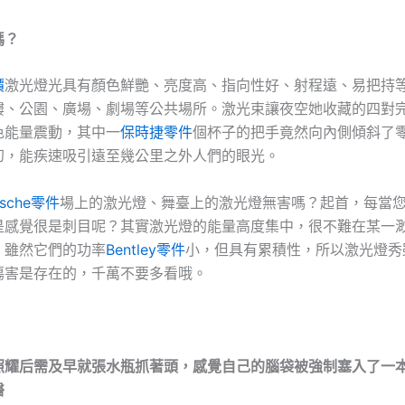
嗎？
價
激光燈光具有顏色鮮艷、亮度高、指向性好、射程遠、易把持
樓、公園、廣場、劇場等公共場所。激光束讓夜空她收藏的四對
色能量震動，其中一
保時捷零件
個杯子的把手竟然向內側傾斜了
幻，能疾速吸引遠至幾公里之外人們的眼光。
rsche零件
場上的激光燈、舞臺上的激光燈無害嗎？起首，每當
是感覺很是刺目呢？其實激光燈的能量高度集中，很不難在某一
，雖然它們的功率
Bentley零件
小，但具有累積性，所以激光燈秀
傷害是存在的，千萬不要多看哦。
照耀后需及早就張水瓶抓著頭，感覺自己的腦袋被強制塞入了一本
醫