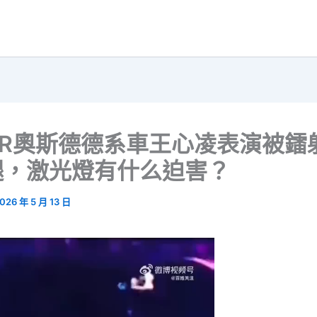
ER奧斯德德系車王心凌表演被鐳
腿，激光燈有什么迫害？
026 年 5 月 13 日