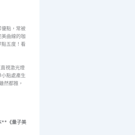
等優點，常被
完美曲線的咖
零點五度！看
您直視激光燈
渺小點處產生
雖然都雅，
**《量子美