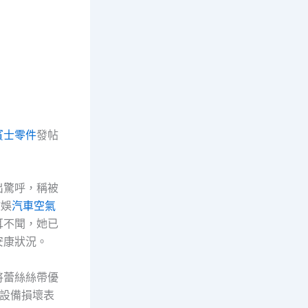
賓士零件
發帖
。
出驚呼，稱被
文娛
汽車空氣
耳不聞，她已
安康狀況。
將蕾絲絲帶優
等設備損壞表