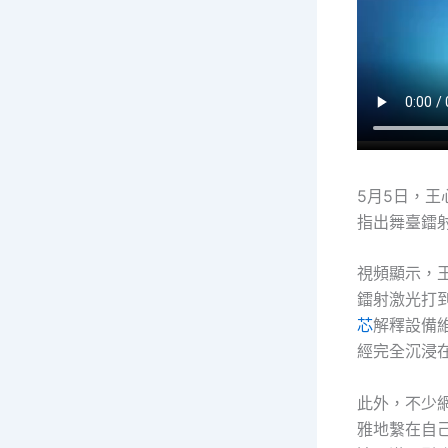
5月5日，王
指出舞臺鐳
視頻顯示，
鐳射激光打到
芯
解釋設備
經完全沉浸
此外，不少
雅地繫在自己