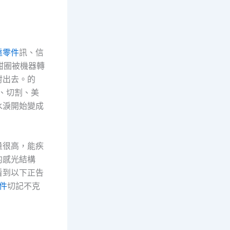
達零件
訊、信
甜圈被機器轉
射出去。的
、切割、美
水淚開始變成
量很高，能疾
的感光結構
看到以下正告
零件
切記不克