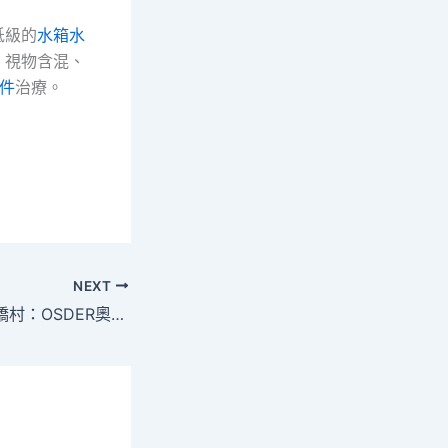
低級的
水箱水
，視物含混、
零件
治療。
NEXT
湖北嘉魚官橋鎮官橋村：OSDER奧斯德德系車是景區，更是家園