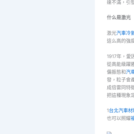
達不滿，引
什么是激光
激光
汽車冷
這么高的強
1917年
從高能級躍
偏振態和
汽
發，粒子會
成倍雷同特
把這種現象
1
台北汽車材
也可以照耀