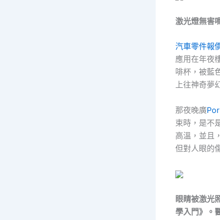
激光燈無害
汽車零件報
應用在年夜
啡杯，被藍
上往神奇夢
那夜晚廣
Po
束時，是不
高溫，並且
但對人眼的
眼睛被激光
學入門》。