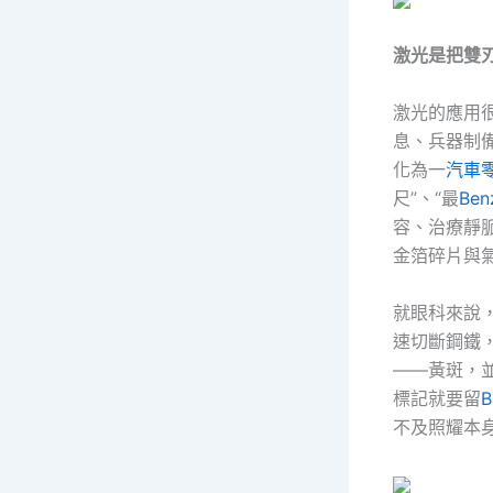
激光是把雙
激光的應用
息、兵器制
化為一
汽車
尺”、“最
Be
容、治療靜
金箔碎片與
就眼科來說
速切斷鋼鐵
——黃斑，
標記就要留
不及照耀本