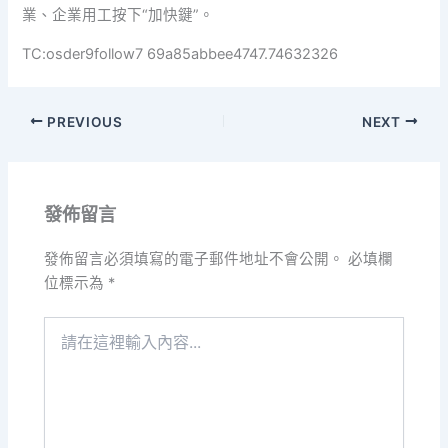
業、企業用工按下“加快鍵”。
TC:osder9follow7 69a85abbee4747.74632326
PREVIOUS
NEXT
發佈留言
發佈留言必須填寫的電子郵件地址不會公開。
必填欄
位標示為
*
請
在
這
裡
輸
入
內