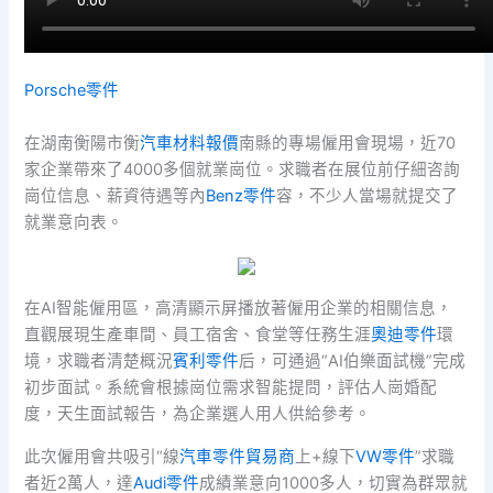
Porsche零件
在湖南衡陽市衡
汽車材料報價
南縣的專場僱用會現場，近70
家企業帶來了4000多個就業崗位。求職者在展位前仔細咨詢
崗位信息、薪資待遇等內
Benz零件
容，不少人當場就提交了
就業意向表。
在AI智能僱用區，高清顯示屏播放著僱用企業的相關信息，
直觀展現生產車間、員工宿舍、食堂等任務生涯
奧迪零件
環
境，求職者清楚概況
賓利零件
后，可通過“AI伯樂面試機”完成
初步面試。系統會根據崗位需求智能提問，評估人崗婚配
度，天生面試報告，為企業選人用人供給參考。
此次僱用會共吸引“線
汽車零件貿易商
上+線下
VW零件
”求職
者近2萬人，達
Audi零件
成績業意向1000多人，切實為群眾就