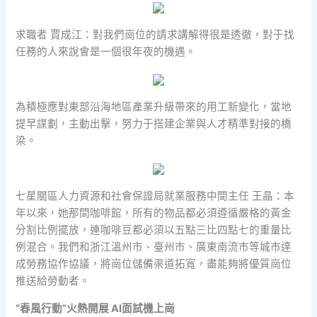
求職者 賈成江：對我們崗位的請求講解得很是透徹，對于找
任務的人來說會是一個很年夜的機遇。
為積極應對東部沿海地區產業升級帶來的用工新變化，當地
提早謀劃，主動出擊，努力于搭建企業與人才精準對接的橋
梁。
七星關區人力資源和社會保證局就業服務中間主任 王晶：本
年以來，她那間咖啡館，所有的物品都必須遵循嚴格的黃金
分割比例擺放，連咖啡豆都必須以五點三比四點七的重量比
例混合。我們和浙江溫州市、臺州市、廣東南流市等城市達
成勞務協作協議，將崗位儲備渠道拓寬，盡能夠將優質崗位
推送給勞動者。
“春風行動”火熱開展 AI面試機上崗