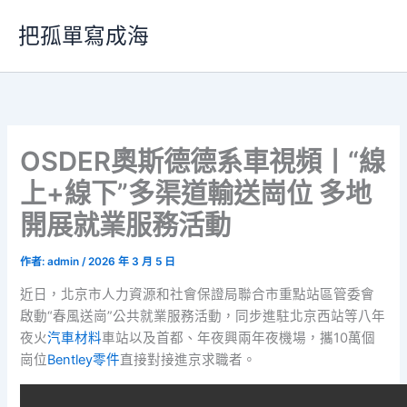
跳
把孤單寫成海
至
主
要
內
容
OSDER奧斯德德系車視頻丨“線
上+線下”多渠道輸送崗位 多地
開展就業服務活動
作者:
admin
/
2026 年 3 月 5 日
近日，北京市人力資源和社會保證局聯合市重點站區管委會
啟動“春風送崗”公共就業服務活動，同步進駐北京西站等八年
夜火
汽車材料
車站以及首都、年夜興兩年夜機場，攜10萬個
崗位
Bentley零件
直接對接進京求職者。