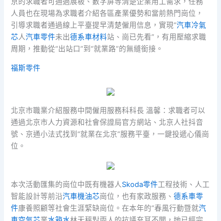
京的求職者可通過展板、數字屏等清楚企業用工需求，任務
人員也在現場為求職者介紹各區產業優勢和當前熱門崗位，
引導求職者通過線上平臺提早清楚僱用信息，實現“
汽車冷氣
芯
人
汽車零件
未出
德系車材料
站、崗已先看”，有用壓縮求職
周期，推動從“出站口”到“就業路”的無縫銜接。
福斯零件
北京市職業介紹服務中間僱用服務科科長 溫馨：求職者可以
通過北京市人力資源和社會保證局官方網站、北京人社抖音
號、京通小法式找到“就業在北京”服務平臺，一鍵投遞心儀崗
位。
本次活動匯集的崗位中既有機器人
Skoda零件
工程技術、人工
智能設計等前沿
汽車機油芯
崗位，也有家政服務、
德系車零
件
康養照顧等社會生涯緊缺崗位。在本年的“春風行動暨就
汽
車空氣芯
業
水箱水
林天秤對兩人的抗議充耳不聞，她已經完