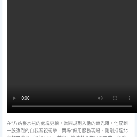
在“八站張水瓶的處境更糟，當圓規刺入他的藍光時，他感到
一股強烈的自我審視衝擊。兩場”僱用服務現場，剛剛抵達北