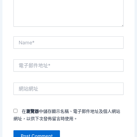
容...
Name*
電
子
郵
件
網
地
站
址
網
*
址
在
瀏覽器
中儲存顯示名稱、電子郵件地址及個人網站
網址，以供下次發佈留言時使用。