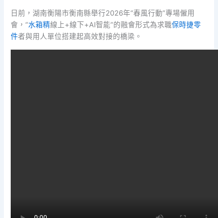
日前，湖南衡陽市衡南縣舉行2026年“春風行動”專場僱用
會，“
水箱精
線上+線下+AI智能”的融會形式為求職
保時捷零
件
者與用人單位搭建起高效對接的橋梁。