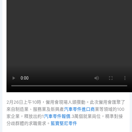
2月26日上午10時，僱用會現場人頭攢動。此次僱用會匯聚了
來自制造業、服務業及新興產
汽車零件進口商
業等領域的100
家企業，釋放出約1
汽車零件報價
.3萬個就業崗位，精準對接
分歧群體的求職需求。
藍寶堅尼零件