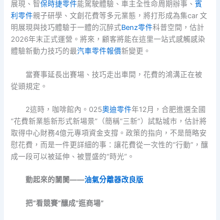
展現、智
保時捷零件
能駕駛體驗、車主全性命周期辦事、
賓
利零件
親子研學、文創花費等多元業態，將打形成為集car 文
明展現與技巧體驗于一體的沉醉式
Benz零件
科普空間，估計
2026年末正式運營。將來，顧客將能在這里一站式感觸感染
體驗新動力技巧的最
汽車零件報價
新變更。
當賽事延長出賽場、技巧走出車間，花費的鴻溝正在被
從頭規定。
2這時，咖啡館內。025
奧迪零件
年12月，合肥進選全國
“花費新業態新形式新場景”（簡稱“三新”）試點城市，估計將
取得中心財務4億元專項資金支撐。政策的指向，不是簡略安
慰花費，而是一件更詳細的事：讓花費從一次性的“行動”，釀
成一段可以被延伸、被豐盛的“時光”。
動起來的闤闠——
油氣分離器改良版
把“看競賽”釀成“逛商場”