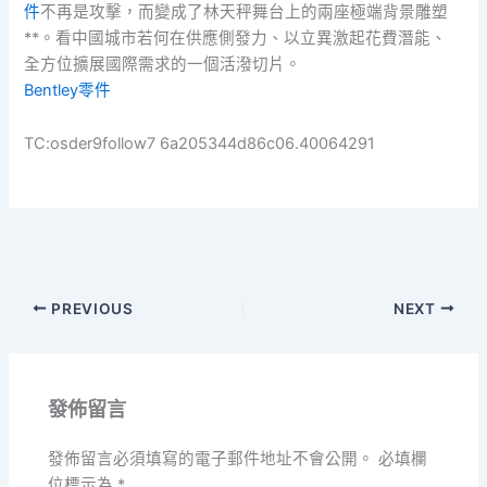
件
不再是攻擊，而變成了林天秤舞台上的兩座極端背景雕塑
**。看中國城市若何在供應側發力、以立異激起花費潛能、
全方位擴展國際需求的一個活潑切片。
Bentley零件
TC:osder9follow7 6a205344d86c06.40064291
PREVIOUS
NEXT
發佈留言
發佈留言必須填寫的電子郵件地址不會公開。
必填欄
位標示為
*