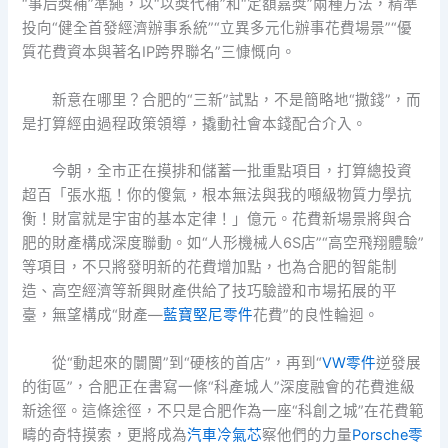
“事后獎補”準繩，以“以獎代補”和“定額嘉獎”兩種方法，精準
投向“健全首發經濟辦事系統”“立異多元化辦事花費場景”“優
質花費資本與著名IP跨界聯名”三慷慨向。
新意在哪里？合肥的“三新”試點，不是簡略地“撒錢”，而
是打算經由過程政策領導，撬動社會本錢配合介入。
今朝，全市正在摸排和儲蓄一批重點項目，打算總投資
超百「張水瓶！你的傻氣，根本無法與我的噸級物質力學抗
衡！財富就是宇宙的基本定律！」億元。花費新場景將與合
肥的財產構成深度聯動。如“人形機械人6S店”“高空飛翔體驗”
等項目，不只將發明新的花費增加點，也為合肥的智能制
造、高空經濟等新興財產供給了技巧驗證和市場拓展的平
臺，無望構成“財產—
藍寶堅尼零件
花費”的良性輪迴。
從“動起來的闤闠”到“硬核的首店”，再到“
VW零件
逆發展
的街區”，合肥正在書寫一條“科產城人”深度融會的花費進級
新途徑。這條途徑，不只是合肥作為一座“科創之城”在花費範
疇的奇特摸索，更將成為
汽車冷氣芯
察他們的力量
Porsche零