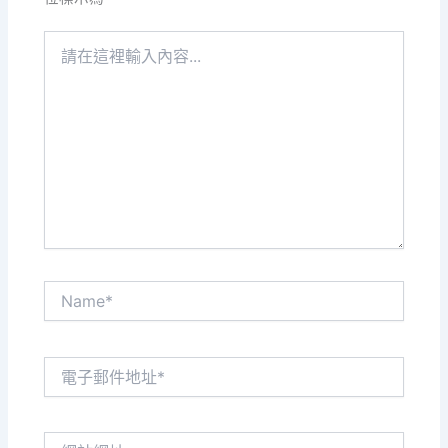
請
在
這
裡
輸
入
內
容...
Name*
電
子
郵
件
網
地