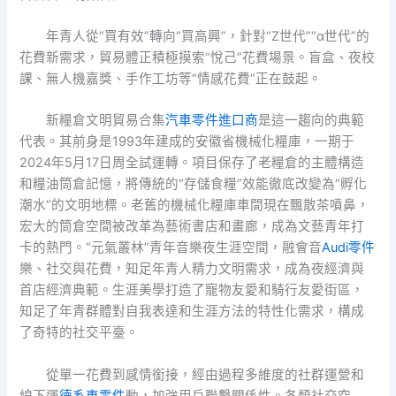
年青人從“買有效”轉向“買高興”，針對“Z世代”“α世代”的
花費新需求，貿易體正積極摸索“悅己”花費場景。盲盒、夜校
課、無人機嘉獎、手作工坊等“情感花費”正在鼓起。
新糧倉文明貿易合集
汽車零件進口商
是這一趨向的典範
代表。其前身是1993年建成的安徽省機械化糧庫，一期于
2024年5月17日周全試運轉。項目保存了老糧倉的主體構造
和糧油筒倉記憶，將傳統的“存儲食糧”效能徹底改變為“孵化
潮水”的文明地標。老舊的機械化糧庫車間現在飄散茶噴鼻，
宏大的筒倉空間被改革為藝術書店和畫廊，成為文藝青年打
卡的熱門。“元氣叢林”青年音樂夜生涯空間，融會音
Audi零件
樂、社交與花費，知足年青人精力文明需求，成為夜經濟與
首店經濟典範。生涯美學打造了寵物友愛和騎行友愛街區，
知足了年青群體對自我表達和生涯方法的特性化需求，構成
了奇特的社交平臺。
從單一花費到感情銜接，經由過程多維度的社群運營和
線下運
德系車零件
動，加強用戶聯繫關係性。各類社交空