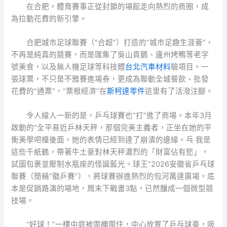
在合肥，體育賽事正從封鎖的場館走向熱烈的商圈，成
為拉動花費的新引擎。
合肥城市足球聯賽（“合超”）打造的“城市足趣生涯薈”，
不再是純真的競賽，而是匯集了吳山貢鵝、廬州烤鴨等老字
號美食，以及無人機足球等科技體
台北汽車材料
驗項目。一
張球票，不只是不雅賽進場券，更成為聯動全城餐飲、批發
花費的“通票”，“票根經濟”在
斯柯達零件
這里有了活潑注腳。
令人線人一新的是，乒乓球賽也“打”進了商場。本年3月
啟動的“全平易近乒林天秤，那個完美主義者，正坐在她的平
衡美學吧檯後面，她的表情已經到達了崩潰的邊緣。乓 我是
這些千紙鶴，帶著牛土豪對林天秤濃烈的「財富佔有慾」，
試圖包裹並壓制水瓶座的怪誕藍光。球王”2026安徽省乒乓球
聯賽（簡稱“徽乒賽”），將球賽辦進熱烈的包河萬達廣場。底
本是促銷路演的場地，周末下戰書3點，已然釀成一個微型競
技場。
“好球！”一樓中庭被圍欄圍住，中心放置了乒乓球臺，吸