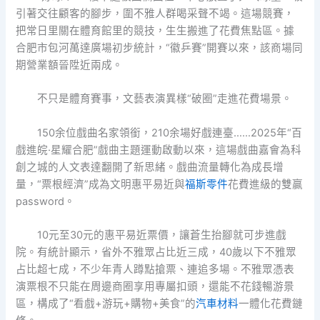
引著交往顧客的腳步，圍不雅人群喝采聲不竭。這場競賽，
把常日里關在體育館里的競技，生生搬進了花費焦點區。據
合肥市包河萬達廣場初步統計，“徽乒賽”開賽以來，該商場同
期營業額晉陞近兩成。
不只是體育賽事，文藝表演異樣“破圈”走進花費場景。
150余位戲曲名家領銜，210余場好戲連臺……2025年“百
戲進皖·星耀合肥”戲曲主題運動啟動以來，這場戲曲嘉會為科
創之城的人文表達翻開了新思緒。戲曲流量轉化為成長增
量，“票根經濟”成為文明惠平易近與
福斯零件
花費進級的雙贏
password。
10元至30元的惠平易近票價，讓蒼生抬腳就可步進戲
院。有統計顯示，省外不雅眾占比近三成，40歲以下不雅眾
占比超七成，不少年青人蹲點搶票、連追多場。不雅眾憑表
演票根不只能在周邊商圈享用專屬扣頭，還能不花錢暢游景
區，構成了“看戲+游玩+購物+美食”的
汽車材料
一體化花費鏈