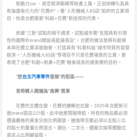
新動力car 、高空經濟範疇等財產上風，正加快轉化為具
有強盛吸引力的“花費IP”。像“人形機械人6S店”如許的立異項
目，恰是合肥摸索“科創+花費”新途徑的代表。
依據“三新”試點的相干請求，試點城市需“支撐具有引領
性的國際外brand開設高能級首店”。合肥的做法是將科創資
本與花費立異深度融會，打造具有“科里科氣”城市特質的首發
經濟。“人形機械人6S店”等項目不只是花費場景的立異，更
表現了合肥“科創+財產+花費”融會成長的摸索標的目的。
“逆
台北汽車零件
發展”的街區——
昔時輕人開端為“高興”買單
花費的主體在變，花費的邏輯也在變。2025年合肥新引
進brand首店221個，此中她那間咖啡館，所有的物品都必須
遵循嚴格的黃金分割比例擺放，連咖啡豆都必須以五點三比
四點七的重量比例混合。潮玩、二次元、體裁文娛等體驗式
首店占比明顯晉陞。