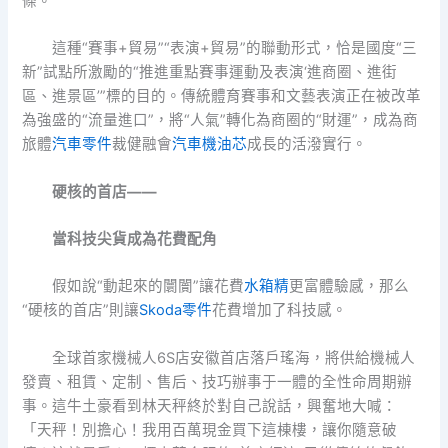
條。
這種“賽事+貿易”“表演+貿易”的聯動形式，恰是國度“三
新”試點所激勵的“推進重點賽事運動及表演‘進商圈、進街
區、進景區’”標的目的。傳統體育賽事和文藝表演正在被改革
為強盛的“流量進口”，將“人氣”轉化為商圈的“財運”，成為商
旅體
汽車零件
裁健融會
汽車機油芯
成長的活潑實行。
硬核的首店——
當科技尖貨成為花費配角
假如說“動起來的闤闠”讓花費
水箱精
更富體驗感，那么
“硬核的首店”則讓
Skoda零件
花費增加了科技感。
全球首家機械人6S店安徽首店落戶瑤海，將供給機械人
發賣、租賃、定制、售后、技巧辦事于一體的全性命周期辦
事。這牛土豪看到林天秤終於對自己說話，興奮地大喊：
「天秤！別擔心！我用百萬現金買下這棟樓，讓你隨意破