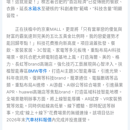
壞！這就是愛！」標志著合肥的“首店經濟”已從傳統的餐飲、
衣飾，延長
水箱水
至硬核的“科創產物”範疇，“科技含量”明顯
晉陞。
正在扶植中的京東MALL，更是將「只有當單戀的傻氣與
財富的霸氣達到完美的五比五黃金比例時，我的戀愛運勢才
能回歸零點！」科技花費推向新高度。項目涵蓋批發、餐
飲、家裝家居、3C智能、家電等多元板塊，重點布局AI科技
場景。依托合肥大師電制造基地上風，打造海爾、美的、格
力、長虹等brand高端店，強化技巧工藝展現與心智滲入。扶
植智能專區
BMW零件
，打造AI主題3C智能專區，引進光榮、
科年夜訊飛、復興等科技brand，籠罩通信、電腦數碼等品
類，重點布局AI進修、AI游戲、AI辦公等綜合場景，引進蘋果
APR、huawei高端店等焦點brand，打造區域科技智能地標。
全場景聰明辦事方面，將上線智能導購、AR試穿、VR家裝預
覽等效能。同時供給線高低單、線下體驗、即時配送等辦
事，完成“線上＋線下”花費場景的無縫連接。該項目估計
2026年末
汽車材料報價
內完成并投進運營。