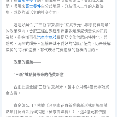
間，吸引來
賓士零件
自分歧地區、分歧個人工作的人群湊
集，成為佈滿活氣的社交空間。
這剛好契合了“三新”試點關于“立異多元化辦事花費場景”
的政策導向。合肥正經由過程引進更多知足感情需求的花費
業態，推進辦事花
汽車空氣芯
費從尺度化供應向特性化、體
驗式、沉醉式躍升。無論是基于愛好的“潮玩”花費，仍是緩解
焦炙的“手作”體驗，都代表著花費進級的新標的目的。
政策的護航——
“三新”試點將帶來的花費新意
合肥進選全國“三新”試點城市，獲中心財務4億元專項資
金支撐。
資金怎么用？依據《合肥市花費新業態新形式新場景試
點項目及資金治理措施（征求看法稿）》，這4億元將依照