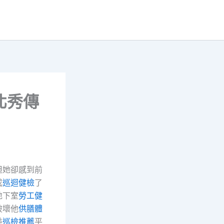
台北秀傳
但她卻感到前
成
巡迴健檢
了
地下室
勞工健
破壞他
供膳體
美
巡檢推薦
平