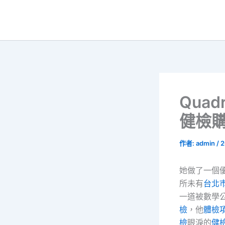
跳
至
主
要
內
容
Quad
健檢購A
作者:
admin
/
2
她做了一個
所未有
台北
一道被數學
檢
，他
體檢
檢
眼淚的
健