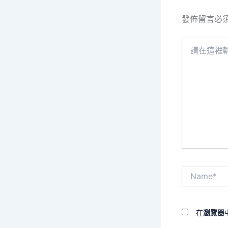
發佈留言必
請
在
這
裡
輸
入
內
容...
Name*
在
瀏覽器