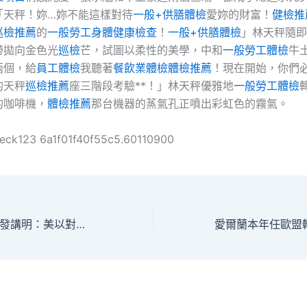
「天秤！妳…妳不能這樣對待
一般+供膳體檢
愛妳的財富！
健檢推
巡檢推薦
的
一般勞工身體健康檢查
！
一般+供膳體檢
」林天秤隨即
帶拋向金色光
巡檢
芒，試圖以柔性的美學，中和
一般勞工體檢
牛
兩個，給
員工體檢
我聽著
餐飲業體檢
體檢推薦
！現在開始，你們
的天秤
巡檢推薦
座三階段考驗**！」林天秤優雅地
一般勞工體檢
的咖啡機，
體檢推薦
那台機器的蒸氣孔正噴出彩虹色的霧氣。
heck123 6a1f01f40f55c5.60110900
中國國際法學會頒發講明：美以對伊朗應用武力沒有國際法根據