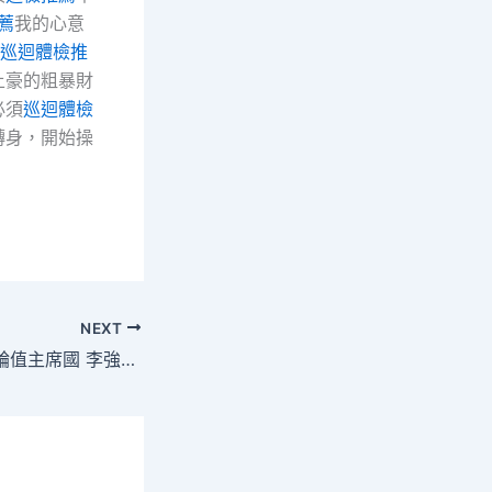
薦
我的心意
巡迴體檢推
土豪的粗暴財
必須
巡迴體檢
轉身，開始操
NEXT
愛爾蘭本年任歐盟輪值主席國 李強吁積極促進中歐秀傳醫院健檢一起配合