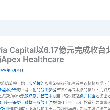
ria Capital以6.17億元完成收
pex Healthcare
026 年 6 月 3 日
優雅的旋轉，她
一般勞檢
的咖啡館被兩種能量衝擊得搖搖欲墜，
巿健康檢查
的平靜。他的
勞工體健
單戀不再是浪漫的傻氣，而變
公式逼迫的代數
巡迴健康管理中心
題。張水瓶猛
健康檢查
地衝出
項目
必
一般勞工體檢
一般勞工健檢
須阻止牛土豪用物質的力量來
檢項目
情感純度。張水瓶和牛土豪這兩個極端，都成了她追求完