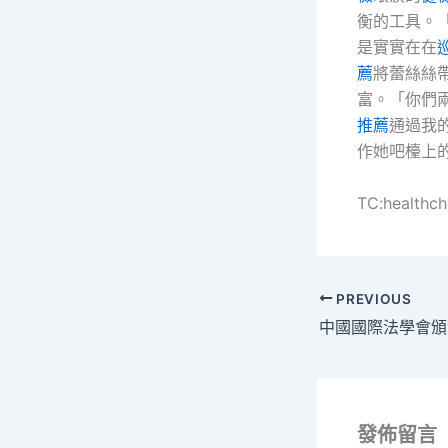
衡的工具。
是實實在在
薦
將蕾絲絲
富。「你們
推薦
通過我
作她吧檯上
TC:healthc
PREVIOUS
發佈留言